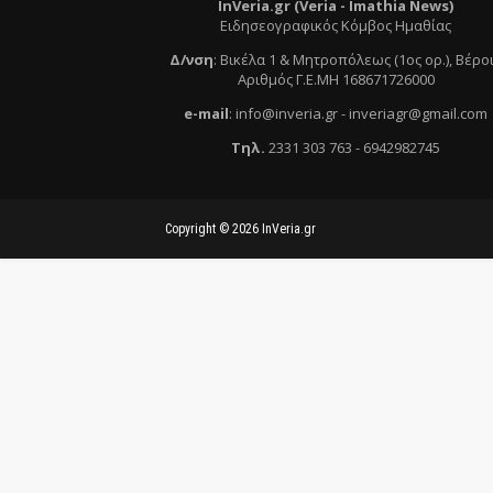
InVeria.gr (Veria -
Ι
mathia News)
Ειδησεογραφικός Κόμβος Ημαθίας
Δ/νση
:
Βικέλα 1 & Μητροπόλεως (1ος ορ.)
, Βέρο
Αριθμός Γ.Ε.ΜΗ 168671726000
e
-mail
:
info@inveria.gr
- i
nveriagr@gmail.com
Τηλ
.
2331 303 763
-
6942982745
Copyright ©
2026
InVeria.gr