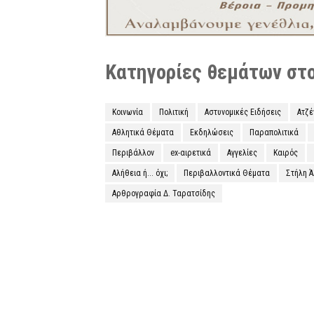
Κατηγορίες θεμάτων στο 
Κοινωνία
Πολιτική
Αστυνομικές Ειδήσεις
Ατζ
Αθλητικά Θέματα
Εκδηλώσεις
Παραπολιτικά
Περιβάλλον
ex-αιρετικά
Αγγελίες
Καιρός
Αλήθεια ή... όχι;
Περιβαλλοντικά Θέματα
Στήλη 
Αρθρογραφία Δ. Ταρατσίδης