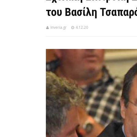
του Βασίλη Τσαπαρ
Inveria.gr
4.12.20