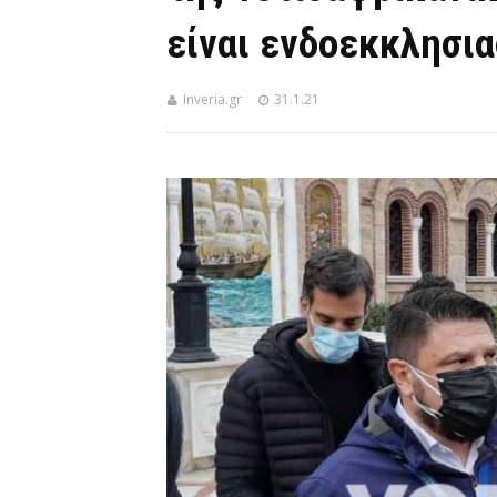
είναι ενδοεκκλησια
Inveria.gr
31.1.21