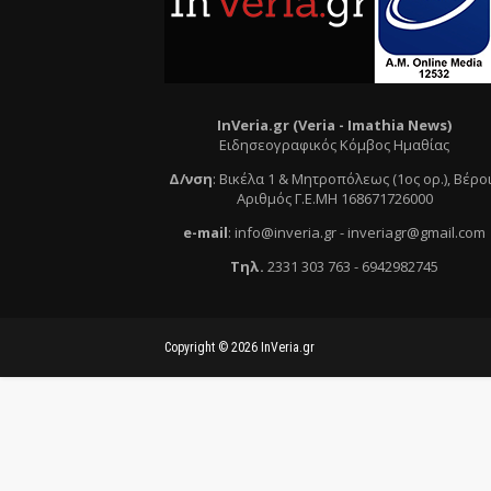
InVeria.gr (Veria -
Ι
mathia News)
Ειδησεογραφικός Κόμβος Ημαθίας
Δ/νση
:
Βικέλα 1 & Μητροπόλεως (1ος ορ.)
, Βέρο
Αριθμός Γ.Ε.ΜΗ 168671726000
e
-mail
:
info@inveria.gr
- i
nveriagr@gmail.com
Τηλ
.
2331 303 763
-
6942982745
Copyright ©
2026
InVeria.gr