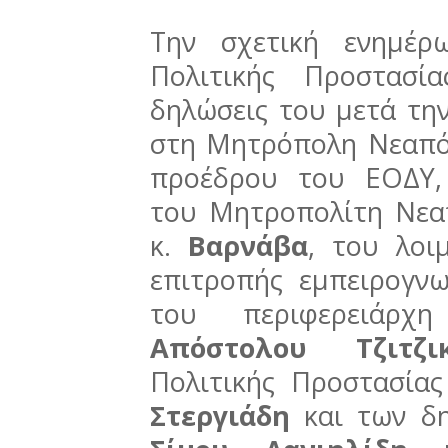
Την σχετική ενημέρ
Πολιτικής Προστασί
δηλώσεις του μετά τη
στη Μητρόπολη Νεαπό
προέδρου του ΕΟΔΥ
του Μητροπολίτη Νεα
κ.
Βαρνάβα
, του λοι
επιτροπής εμπειρογν
του περιφερειάρχη
Απόστολου Τζιτζι
Πολιτικής Προστασία
Στεργιάδη
και των δη