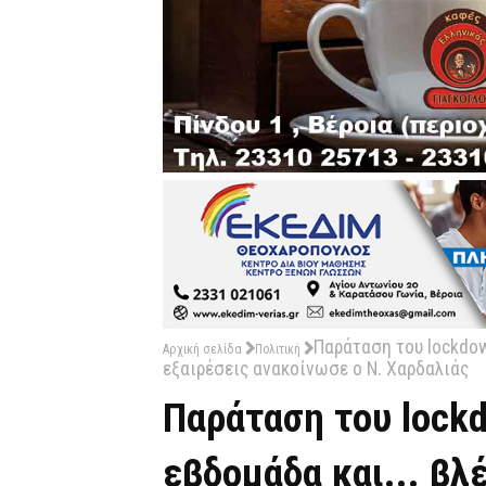
Παράταση του lockdown
Αρχική σελίδα
Πολιτική
εξαιρέσεις ανακοίνωσε ο Ν. Χαρδαλιάς
Παράταση του lockd
εβδομάδα και... βλ