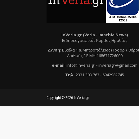
InVeria.gr (Veria -
Ι
mathia News)
Ειδησεογραφικός Κόμβος Ημαθίας
Δ/νση
:
Βικέλα 1 & Μητροπόλεως (1ος ορ.)
, Βέρο
Αριθμός Γ.Ε.ΜΗ 168671726000
e
-mail
:
info@inveria.gr
- i
nveriagr@gmail.com
Τηλ
.
2331 303 763
-
6942982745
Copyright ©
2026
InVeria.gr