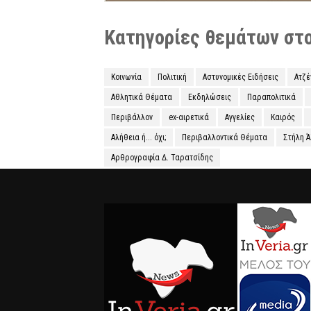
Κατηγορίες θεμάτων στο 
Κοινωνία
Πολιτική
Αστυνομικές Ειδήσεις
Ατζ
Αθλητικά Θέματα
Εκδηλώσεις
Παραπολιτικά
Περιβάλλον
ex-αιρετικά
Αγγελίες
Καιρός
Αλήθεια ή... όχι;
Περιβαλλοντικά Θέματα
Στήλη 
Αρθρογραφία Δ. Ταρατσίδης