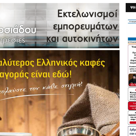
ΨΗ
26/