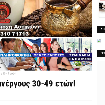
ΔΗ
ΓΕ
ς 30-49 ετών!
ανέργους 30-49 ετών!