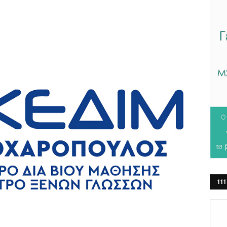
111
ΕΡ