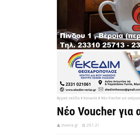
Αρχική σελίδα
Κοινωνία
Νέο Voucher για ανέργου
Νέο Voucher για 
Inveria.gr
29.1.21