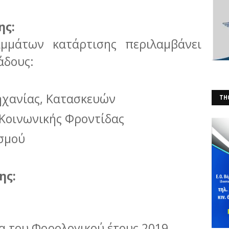
ης:
μμάτων κατάρτισης περιλαμβάνει
άδους:
ηχανίας, Κατασκευών
THO
(Φ
 Κοινωνικής Φροντίδας
ισμού
ης:
α του Φορολογικού έτους 2019