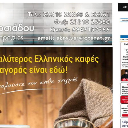
ΨΗ
26/