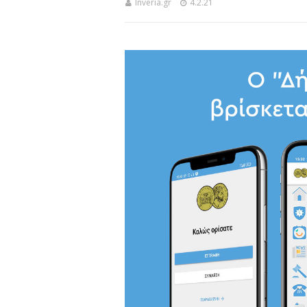
Inveria.gr
4.2.21