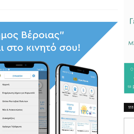
111
ΕΡ