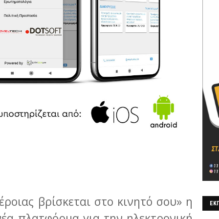
ροιας βρίσκεται στο κινητό σου» η
ΕΚΠ
 νέα πλατφόρμα για την ηλεκτρονική