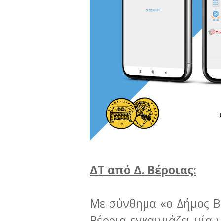
ΔΤ από Δ. Βέροιας:
Με σύνθημα «ο Δήμος Βέ
Βέροια εγκαινιάζει μία