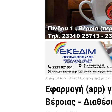
Αρχική σελίδα
Πολιτική
Εφαρμογή (app) για κινητ
Εφαρμογή (app) γ
Βέροιας - Διαθέσι