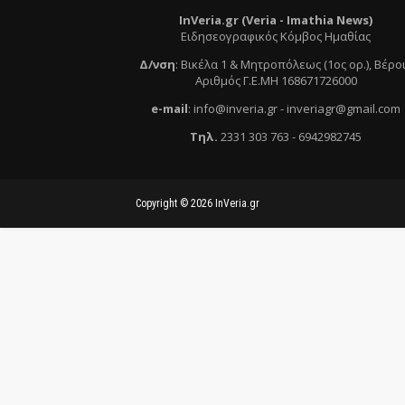
InVeria.gr (Veria -
Ι
mathia News)
Ειδησεογραφικός Κόμβος Ημαθίας
Δ/νση
:
Βικέλα 1 & Μητροπόλεως (1ος ορ.)
, Βέρο
Αριθμός Γ.Ε.ΜΗ 168671726000
e
-mail
:
info@inveria.gr
- i
nveriagr@gmail.com
Τηλ
.
2331 303 763
-
6942982745
Copyright ©
2026
InVeria.gr