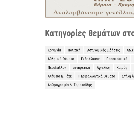
Κατηγορίες θεμάτων στο 
Κοινωνία
Πολιτική
Αστυνομικές Ειδήσεις
Ατζ
Αθλητικά Θέματα
Εκδηλώσεις
Παραπολιτικά
Περιβάλλον
ex-αιρετικά
Αγγελίες
Καιρός
Αλήθεια ή... όχι;
Περιβαλλοντικά Θέματα
Στήλη 
Αρθρογραφία Δ. Ταρατσίδης