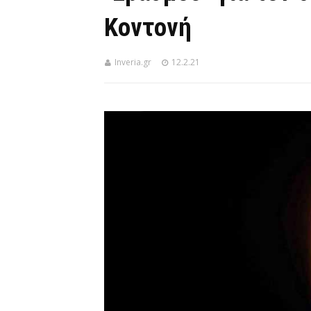
Κοντονή
Inveria.gr
12.2.21