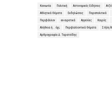
Κοινωνία
Πολιτική
Αστυνομικές Ειδήσεις
Ατζ
Αθλητικά Θέματα
Εκδηλώσεις
Παραπολιτικά
Περιβάλλον
ex-αιρετικά
Αγγελίες
Καιρός
Αλήθεια ή... όχι;
Περιβαλλοντικά Θέματα
Στήλη 
Αρθρογραφία Δ. Ταρατσίδης