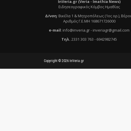
InVeria.gr (Veria -
Ι
mathia News)
Ειδησεογραφικός Κόμβος Ημαθίας
Δ/νση
:
Βικέλα 1 & Μητροπόλεως (1ος ορ.)
, Βέρο
Αριθμός Γ.Ε.ΜΗ 168671726000
e
-mail
:
info@inveria.gr
- i
nveriagr@gmail.com
Τηλ
.
2331 303 763
-
6942982745
Copyright ©
2026
InVeria.gr