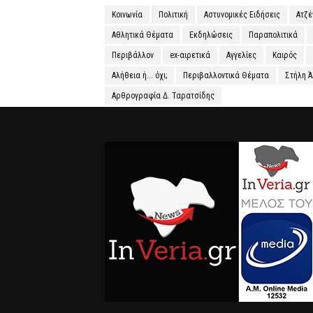
Κοινωνία
Πολιτική
Αστυνομικές Ειδήσεις
Ατζ
Αθλητικά Θέματα
Εκδηλώσεις
Παραπολιτικά
Περιβάλλον
ex-αιρετικά
Αγγελίες
Καιρός
Αλήθεια ή... όχι;
Περιβαλλοντικά Θέματα
Στήλη 
Αρθρογραφία Δ. Ταρατσίδης