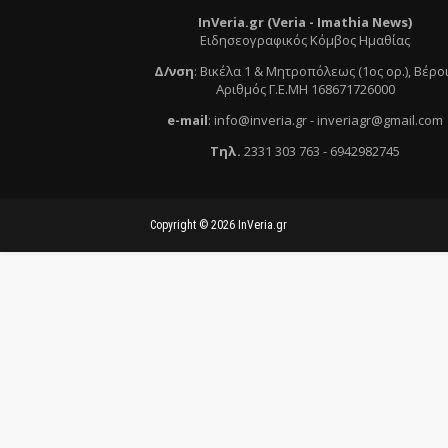
InVeria.gr (Veria -
Ι
mathia News)
Ειδησεογραφικός Κόμβος Ημαθίας
Δ/νση
:
Βικέλα 1 & Μητροπόλεως (1ος ορ.)
, Βέρο
Αριθμός Γ.Ε.ΜΗ 168671726000
e
-mail
:
info@inveria.gr
- i
nveriagr@gmail.com
Τηλ
.
2331 303 763
-
6942982745
Copyright ©
2026
InVeria.gr