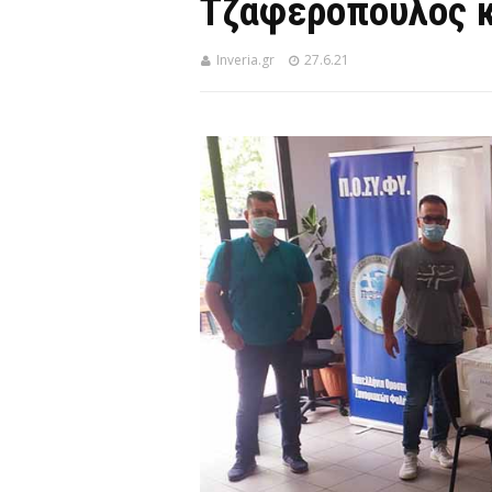
Τζαφερόπουλος κ
Inveria.gr
27.6.21