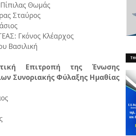
 Πίπιλας Θωμάς
ρας Σταύρος
άσιος
ΑΣ: Γκόνος Κλέαρχος
υ Βασιλική
THO
τική Επιτροπή της Ένωσης
(Φ
ων Συνοριακής Φύλαξης Ημαθίας
αος
ς