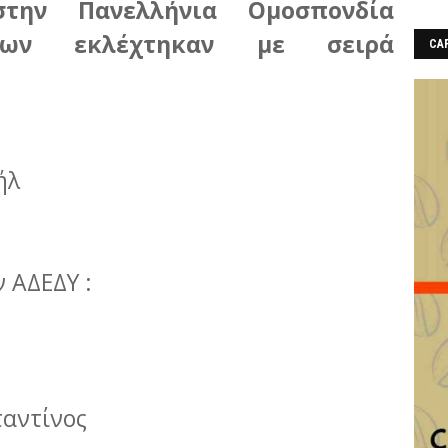
στην Πανελλήνια Ομοσπονδία
κων εκλέχτηκαν με σειρά
CAF
ήλ
 ΑΔΕΔΥ :
ταντίνος