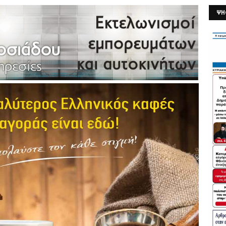
ΨΗ
26/