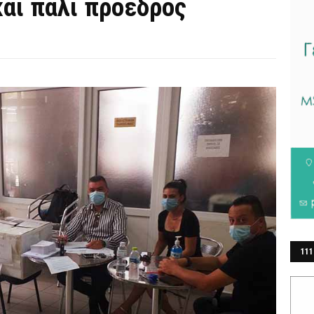
αι πάλι πρόεδρος
111
ΕΡ