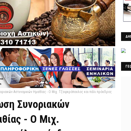
ΔΗ
ΓΕ
οριακών Αστυνομικών Ημαθίας - Ο Μιχ. Τζαφερόπουλος και πάλι πρόεδρος
ωση Συνοριακών
θίας - Ο Μιχ.