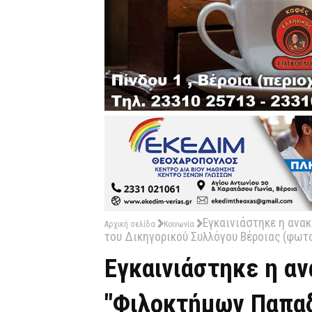
Εγκαινιάστηκε η ανα
Αρχική σελίδα
Κοινωνία
του Δικηγορικού Συλλόγου Βέροιας (φωτ
Εγκαινιάστηκε η αν
"Φιλοκτήμων Παπα