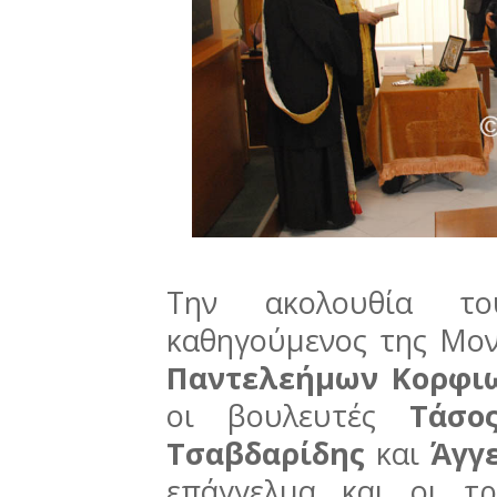
Την ακολουθία τ
καθηγούμενος της Μο
Παντελεήμων Κορφι
οι βουλευτές
Τάσο
Τσαβδαρίδης
και
Άγγ
επάγγελμα και οι τρ