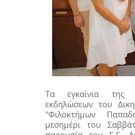
Τα εγκαίνια της α
εκδηλώσεων του Δικη
"Φιλοκτήμων Παπαδ
μεσημέρι του Σαββά
παρουσία του Γ.Γ. Δ