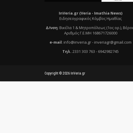
InVeria.gr (Veria -
Ι
mathia News)
Ειδησεογραφικός Κόμβος Ημαθίας
Δ/νση
:
Βικέλα 1 & Μητροπόλεως (1ος ορ.)
, Βέρο
Αριθμός Γ.Ε.ΜΗ 168671726000
e
-mail
:
info@inveria.gr
- i
nveriagr@gmail.com
Τηλ
.
2331 303 763
-
6942982745
Copyright ©
2026
InVeria.gr