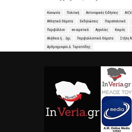
Κοινωνία
Πολιτική
Αστυνομικές Ειδήσεις
Ατζ
Αθλητικά Θέματα
Εκδηλώσεις
Παραπολιτικά
Περιβάλλον
ex-αιρετικά
Αγγελίες
Καιρός
Αλήθεια ή... όχι;
Περιβαλλοντικά Θέματα
Στήλη 
Αρθρογραφία Δ. Ταρατσίδης