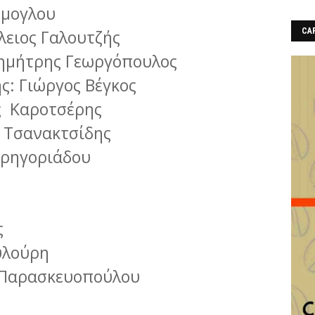
ώμογλου
λειος Γαλουτζής
CAF
ημήτρης Γεωργόπουλος
ς: Γιώργος Βέγκος
ς Καροτσέρης
ς Τσανακτσίδης
Γρηγοριάδου
ς
υλούρη
 Παρασκευοπούλου