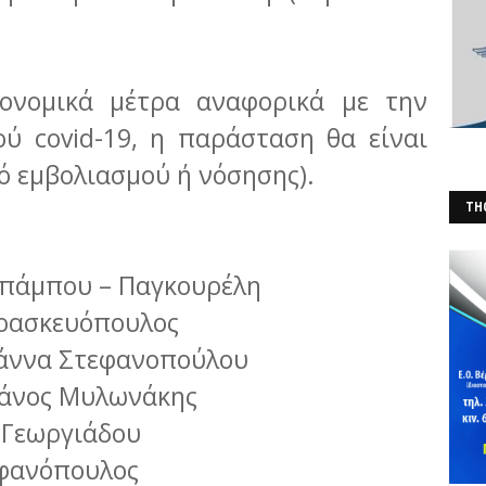
ονομικά μέτρα αναφορικά με την
ύ covid-19, η παράσταση θα είναι
κό εμβολιασμού ή νόσησης).
THO
(Φ
Μπάμπου – Παγκουρέλη
αρασκευόπουλος
Ιωάννα Στεφανοπούλου
Μάνος Μυλωνάκης
η Γεωργιάδου
εφανόπουλος