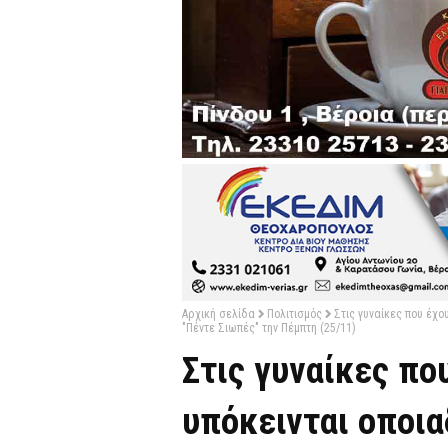
Αρχική σελίδα
Πολιτισμός
Στις γυναίκες που έχ
"Πέντε Σιωπές" την Πέμπτη (25/11)
Στις γυναίκες πο
υπόκεινται οποι