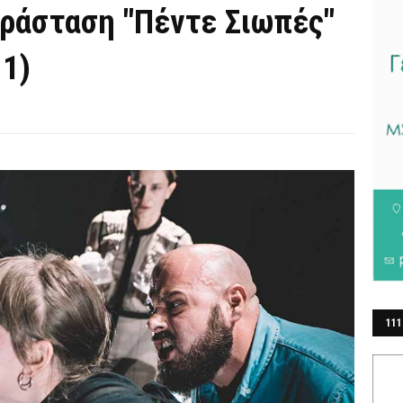
ράσταση "Πέντε Σιωπές"
11)
111
ΕΡ