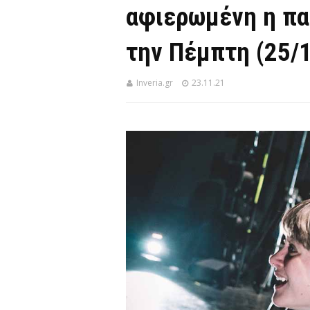
αφιερωμένη η πα
την Πέμπτη (25/
Inveria.gr
23.11.21