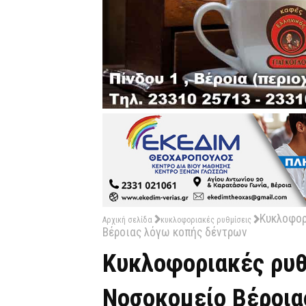
Κυκλοφορ
Αρχική σελίδα
κυκλοφοριακές ρυθμίσεις
Βέροιας λόγω κοπής δέντρων
Κυκλοφοριακές ρυθ
Νοσοκομείο Βέροια