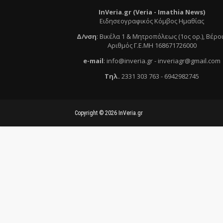
InVeria.gr (Veria -
Ι
mathia News)
Ειδησεογραφικός Κόμβος Ημαθίας
Δ/νση
:
Βικέλα 1 & Μητροπόλεως (1ος ορ.)
, Βέρο
Αριθμός Γ.Ε.ΜΗ 168671726000
e
-mail
:
info@inveria.gr
- i
nveriagr@gmail.com
Τηλ
.
2331 303 763
-
6942982745
Copyright ©
2026
InVeria.gr