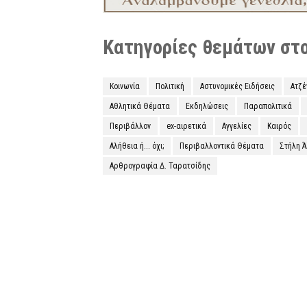
Κατηγορίες θεμάτων στο 
Κοινωνία
Πολιτική
Αστυνομικές Ειδήσεις
Ατζ
Αθλητικά Θέματα
Εκδηλώσεις
Παραπολιτικά
Περιβάλλον
ex-αιρετικά
Αγγελίες
Καιρός
Αλήθεια ή... όχι;
Περιβαλλοντικά Θέματα
Στήλη 
Αρθρογραφία Δ. Ταρατσίδης