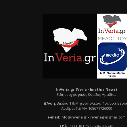
InVeria.gr (Veria -
Ι
mathia News)
Ειδησεογραφικός Κόμβος Ημαθίας
Δ/νση
:
Βικέλα 1 & Μητροπόλεως (1ος ορ.)
, Βέρο
Αριθμός Γ.Ε.ΜΗ 168671726000
e
-mail
:
info@inveria.gr
- i
nveriagr@gmail.com
Τηλ
.
2331 303 763
-
6942982745