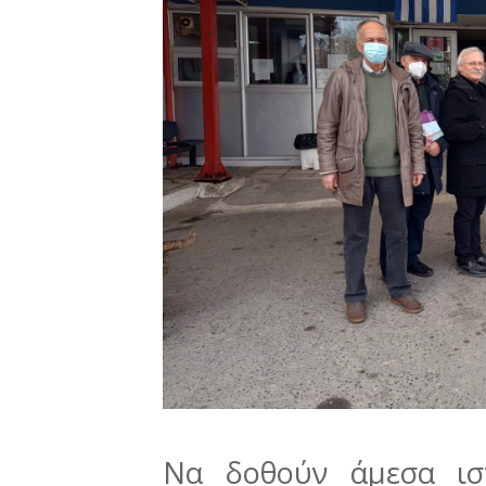
Να δοθούν άμεσα ισχ