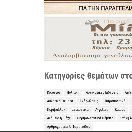
Κατηγορίες θεμάτων στο 
Κοινωνία
Πολιτική
Αστυνομικές Ειδήσεις
Ατζ
Αθλητικά Θέματα
Εκδηλώσεις
Παραπολιτικά
Περιβάλλον
ex-αιρετικά
Αγγελίες
Καιρός
Αλήθεια ή... όχι;
Περιβαλλοντικά Θέματα
Στήλη 
Αρθρογραφία Δ. Ταρατσίδης