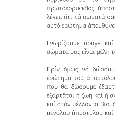
πρωτοκορυφαῖος ἀπόστ
λέγει, ὅτι τά σώματά σας
αὐτό ἐρώτημα ἀπευ­θύνει
Γνωρίζουμε ἄραγε καί
σώματά μας εἶναι μέλη 
Πρίν ὅμως νά δώσουμ
ἐρώτημα τοῦ ἀποστόλο
πού θά δώσουμε ἐξαρ­τ
ἐξαρτᾶται ἡ ζωή καί ἡ 
καί στόν μέλλοντα βίο, 
μεγάλου ἀποστόλου καί 