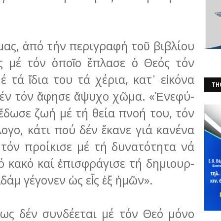
 μας, ἀπό τήν περιγραφή τοῦ βιβλίου
ος μέ τόν ὁποῖο ἔπλα­σε ὁ Θεός τόν
 τά ἴδια του τά χέρια, κατ᾽ εἰκόνα
THO
δέν τόν ἄφησε ἄψυχο χῶμα. «Ἐνε­φύ­
(Φ
ἔδωσε ζωή μέ τή θεία πνοή του, τόν
λογο, κάτι πού δέν ἔκανε γιά κανένα
 τόν προίκισε μέ τή δυνατό­τη­τα νά
τό κακό καί ἐπισφράγισε τή δημιουρ­
δάμ γέ­γο­νεν ὡς εἷς ἐξ ἡμῶν».
ς δέν συν­δέεται μέ τόν Θεό μόνο