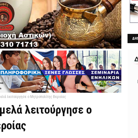
ΔΗ
μελά λειτούργησε ο Μητροπολίτης Βεροίας
μελά λειτούργησε ο
ροίας