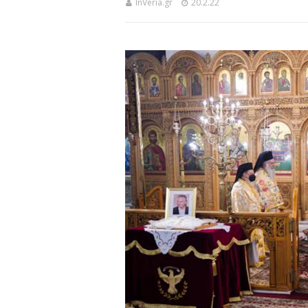
InVeria.gr
20.2.22