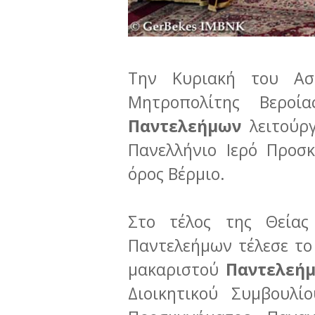
Την Κυριακή του Ασ
Μητροπολίτης Βεροί
Παντελεήμων
λειτούρ
Πανελλήνιο Ιερό Προσ
όρος Βέρμιο.
Στο τέλος της Θείας
Παντελεήμων τέλεσε τ
μακαριστού
Παντελεήμ
Διοικητικού Συμβουλί