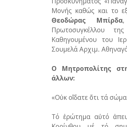
Προσκυνήματος «Παναγ
Μονής καθώς και το ε
Θεοδώρας Μπίρδα
Πρωτοσυγκέλλου τη
Καθηγουμένου του Ιε
Σουμελά Αρχιμ. Αθηναγ
Ο Μητροπολίτης στη
άλλων:
«Οὐκ οἴδατε ὅτι τά σώμα
Τό ἐρώτημα αὐτό ἀπευ
Κορίνθου μέ τό σημ