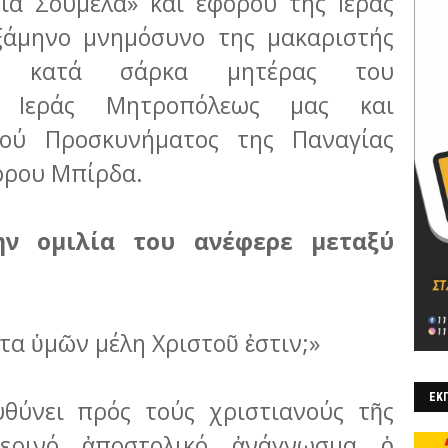
ία Σουμελά» και εφόρου της Ιεράς
ξάμηνο μνημόσυνο της μακαριστής
, κατά σάρκα μητέρας του
ς Ιεράς Μητροπόλεως μας και
ρού Προσκυνήματος της Παναγίας
όρου Μπίρδα.
ν ομιλία του ανέφερε μεταξύ
τα ὑμῶν μέλη Χριστοῦ ἐστιν;»
ΕΚΠ
θύνει πρός τούς χριστιανούς τῆς
ερινό ἀποστολικό ἀνάγνω­σμα ὁ