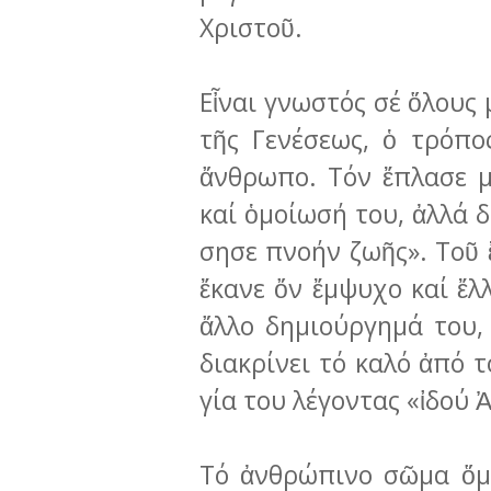
Χριστοῦ.
Εἶναι γνωστός σέ ὅλους
τῆς Γε­νέ­σεως, ὁ τρόπ
ἄνθρωπο. Τόν ἔπλασε μέ
καί ὁμοίωσή του, ἀλλά 
σησε πνοήν ζωῆς». Τοῦ 
ἔκανε ὄν ἔμψυχο καί ἔλ
ἄλλο δημιούργη­μά του,
διακρίνει τό καλό ἀπό 
γία του λέγοντας «ἰδού Ἀ
Τό ἀνθρώπινο σῶμα ὅμω