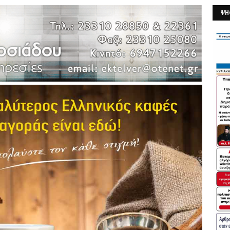
ΨΗ
26/