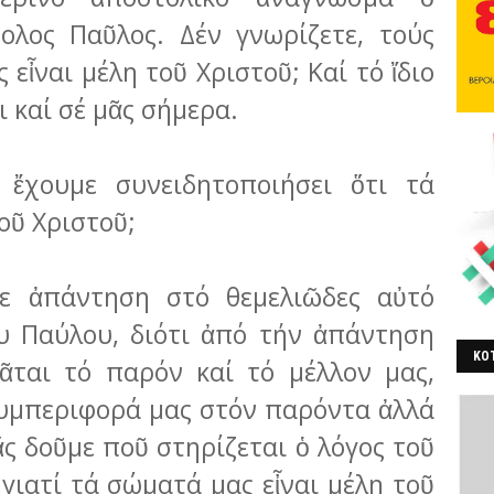
ολος Παῦλος. Δέν γνωρίζετε, τούς
 εἶναι μέλη τοῦ Χριστοῦ; Καί τό ἴδιο
 καί σέ μᾶς σήμερα.
 ἔχουμε συνειδητοποιήσει ὅτι τά
τοῦ Χριστοῦ;
ε ἀπάντηση στό θεμελιῶδες αὐτό
υ Παύλου, διότι ἀπό τήν ἀπάντηση
ΚΟΤ
ᾶται τό παρόν καί τό μέλλον μας,
ΒΕ
συμπερι­φο­ρά μας στόν παρόντα ἀλλά
ἄς δοῦμε ποῦ στη­ρίζεται ὁ λόγος τοῦ
γιατί τά σώματά μας εἶναι μέλη τοῦ