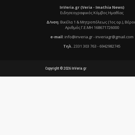
InVeria.gr (Veria -
Ι
mathia News)
Ειδησεογραφικός Κόμβος Ημαθίας
Δ/νση
:
Βικέλα 1 & Μητροπόλεως (1ος ορ.)
, Βέρο
Αριθμός Γ.Ε.ΜΗ 168671726000
e
-mail
:
info@inveria.gr
- i
nveriagr@gmail.com
Τηλ
.
2331 303 763
-
6942982745
Copyright ©
2026
InVeria.gr