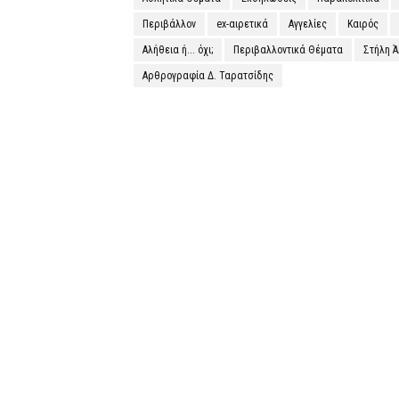
Περιβάλλον
ex-αιρετικά
Αγγελίες
Καιρός
Αλήθεια ή... όχι;
Περιβαλλοντικά Θέματα
Στήλη 
Αρθρογραφία Δ. Ταρατσίδης