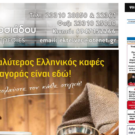
ΨΗ
26/