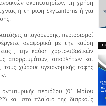
 ανοικτών σκοπευτηρίων, τη χρήση
χνίας ή τη ρίψη SkyLanterns ή για
σης.
 διατάξεις απαγόρευσης, περιορισμοί
ενέργειες αναφορικά με την καύση
THO
γειας , την καύση χορτολιβαδικών
(Φ
υς απορριμμάτων, αποβλήτων και
, τους χώρους υγειονομικής ταφής
ών.
ς αντιπυρικής περιόδου (01 Μαΐου
22) και στο πλαίσιο της διαρκούς