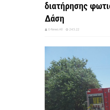
διατήρησης φωτι
Δάση
E-News All
24.5.22