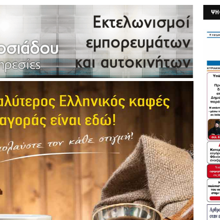
ΨΗ
26/