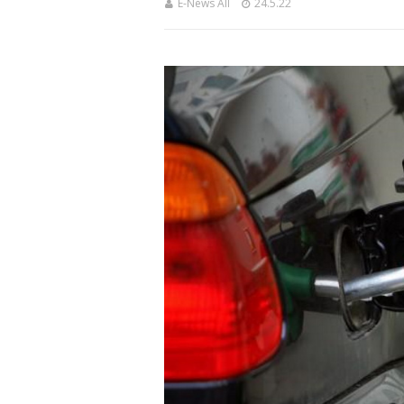
E-News All
24.5.22