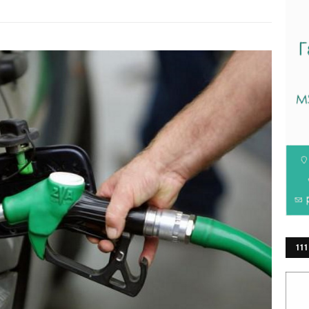
111
ΕΡ