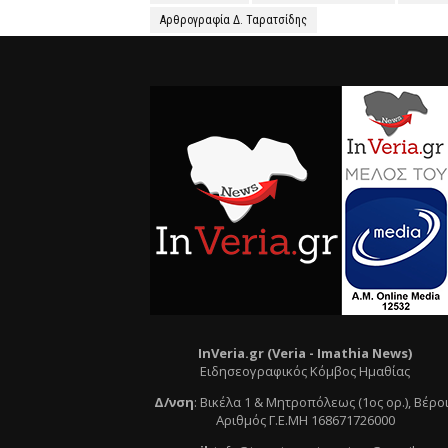
Αρθρογραφία Δ. Ταρατσίδης
InVeria.gr (Veria -
Ι
mathia News)
Ειδησεογραφικός Κόμβος Ημαθίας
Δ/νση
:
Βικέλα 1 & Μητροπόλεως (1ος ορ.)
, Βέρο
Αριθμός Γ.Ε.ΜΗ 168671726000