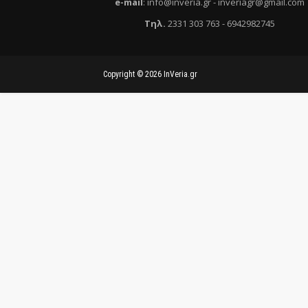
e
-mail
:
info@inveria.gr
- i
nveriagr@gmail.com
Τηλ
.
2331 303 763
-
6942982745
Copyright ©
2026
InVeria.gr