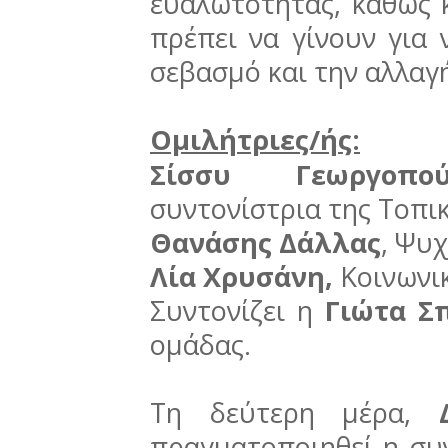
ευαλωτότητας, καθώς 
πρέπει να γίνουν για 
σεβασμό και την αλλαγ
Ομιλήτριες/ής:
Σίσσυ Γεωργοπού
συντονίστρια της Τοπι
Θανάσης Δάλλας
, Ψυ
Λία Χρυσάνη,
Κοινωνι
Συντονίζει η
Γιώτα Σπ
ομάδας.​
Τη δεύτερη μέρα,
Δ
πραγματοποιηθεί η συν