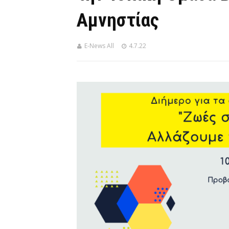
Αμνηστίας
E-News All
4.7.22