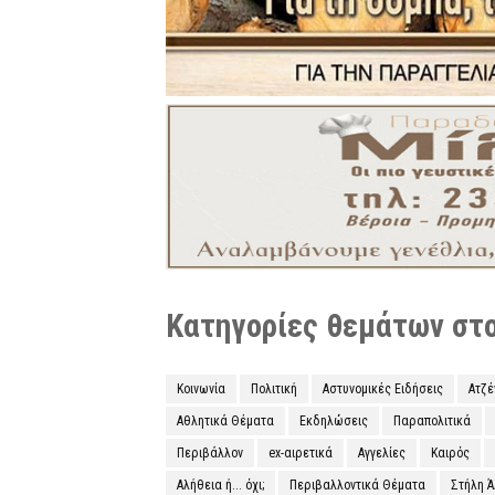
Κατηγορίες θεμάτων στο 
Κοινωνία
Πολιτική
Αστυνομικές Ειδήσεις
Ατζ
Αθλητικά Θέματα
Εκδηλώσεις
Παραπολιτικά
Περιβάλλον
ex-αιρετικά
Αγγελίες
Καιρός
Αλήθεια ή... όχι;
Περιβαλλοντικά Θέματα
Στήλη 