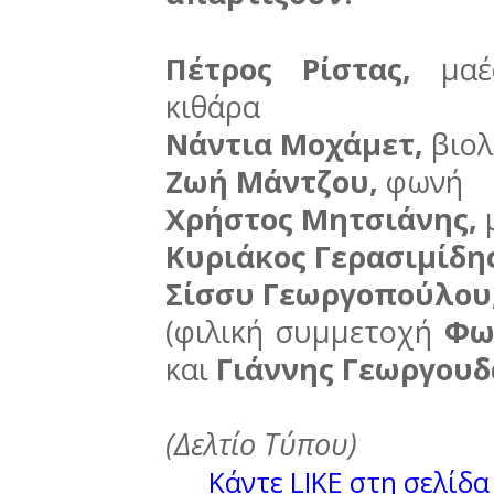
Πέτρος Ρίστας,
μαέσ
κιθάρα
Νάντια Μοχάμετ,
βιολ
Ζωή Μάντζου,
φωνή
Χρήστος Μητσιάνης,
Κυριάκος Γερασιμίδη
Σίσσυ Γεωργοπούλου
(φιλική συμμετοχή
Φω
και
Γιάννης Γεωργουδ
(Δελτίο Τύπου)
Κάντε LIKE στη σελίδα 