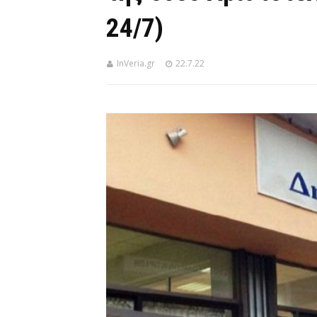
24/7)
InVeria.gr
22.7.22