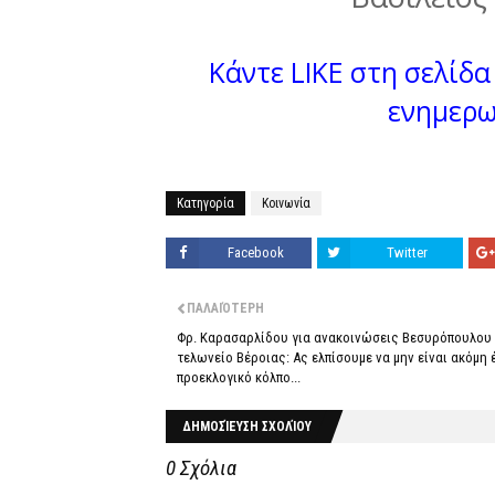
Κάντε LIKE στη σελίδα 
ενημερω
Κατηγορία
Κοινωνία
Facebook
Twitter
ΠΑΛΑΙΌΤΕΡΗ
Φρ. Καρασαρλίδου για ανακοινώσεις Βεσυρόπουλου 
τελωνείο Βέροιας: Ας ελπίσουμε να μην είναι ακόμη 
προεκλογικό κόλπο...
ΔΗΜΟΣΊΕΥΣΗ ΣΧΟΛΊΟΥ
0 Σχόλια