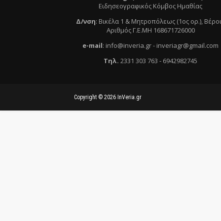
Ειδησεογραφικός Κόμβος Ημαθίας
Δ/νση
:
Βικέλα 1 & Μητροπόλεως (1ος ορ.)
, Βέρο
Αριθμός Γ.Ε.ΜΗ 168671726000
e
-mail
:
info@inveria.gr
- i
nveriagr@gmail.com
Τηλ
.
2331 303 763
-
6942982745
Copyright ©
2026
InVeria.gr