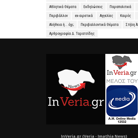
Αθλητικά Θέματα
Εκδηλώσεις
Παραπολιτικά
Περιβάλλον
ex-αιρετικά
Αγγελίες
Καιρός
Αλήθεια ή... όχι;
Περιβαλλοντικά Θέματα
Στήλη 
Αρθρογραφία Δ. Ταρατσίδης
InVeria.gr (Veria -
Ι
mathia News)