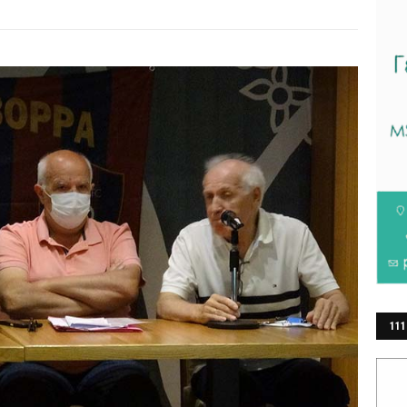
111
ΕΡ