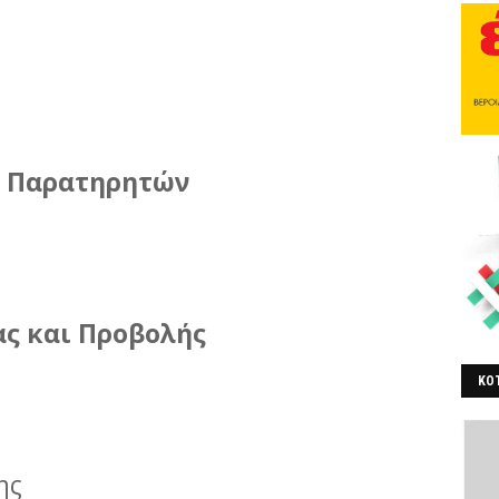
- Παρατηρητών
ς και Προβολής
ΚΟΤ
ΒΕ
ης