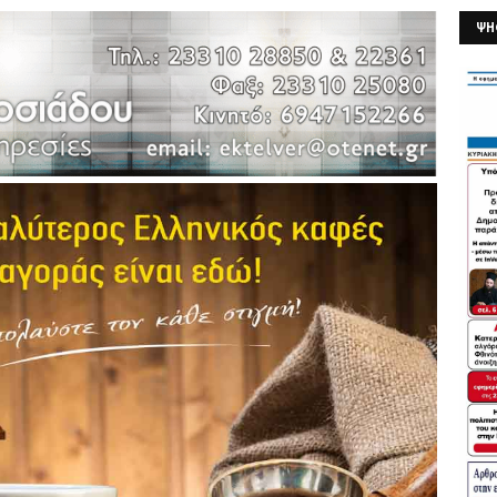
ΨΗ
26/