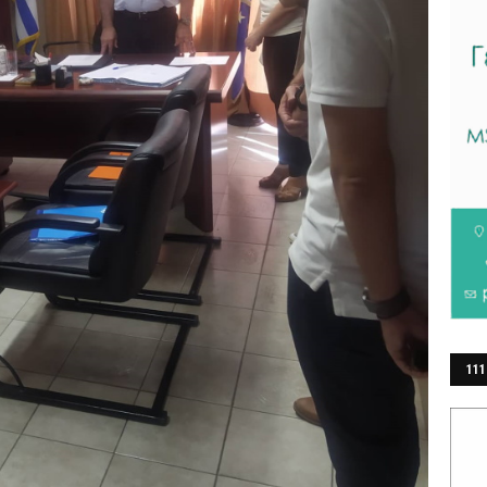
111
ΕΡ