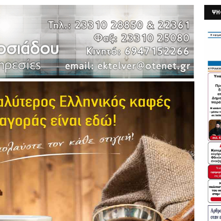
ΨΗ
26/