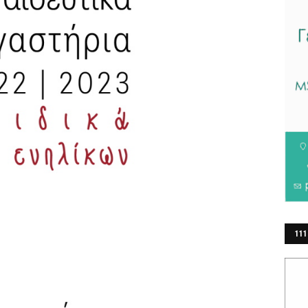
111
ΕΡ