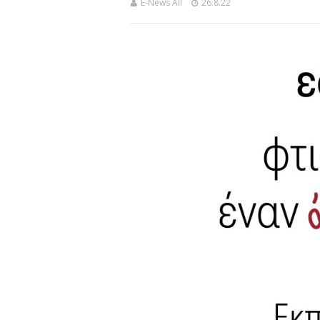
E-News All
26.8.22