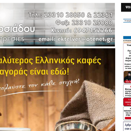
ΨΗ
26/