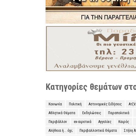
Κατηγορίες θεμάτων στο 
Κοινωνία
Πολιτική
Αστυνομικές Ειδήσεις
Ατζ
Αθλητικά Θέματα
Εκδηλώσεις
Παραπολιτικά
Περιβάλλον
ex-αιρετικά
Αγγελίες
Καιρός
Αλήθεια ή... όχι;
Περιβαλλοντικά Θέματα
Στήλη 