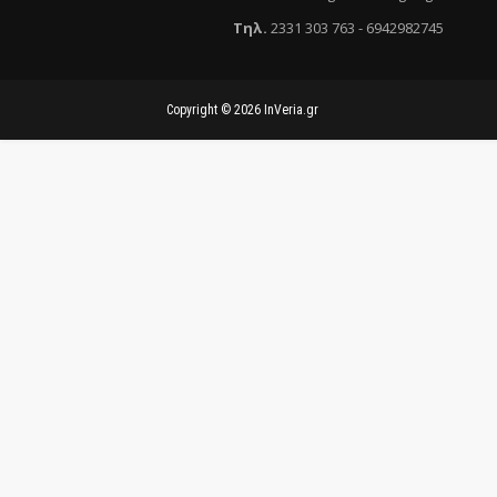
Τηλ
.
2331 303 763
-
6942982745
Copyright ©
2026
InVeria.gr