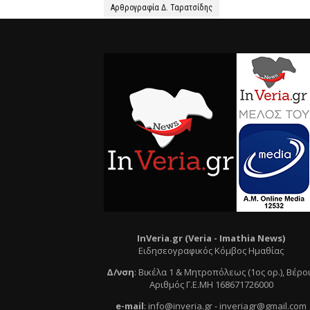
Αρθρογραφία Δ. Ταρατσίδης
InVeria.gr (Veria -
Ι
mathia News)
Ειδησεογραφικός Κόμβος Ημαθίας
Δ/νση
:
Βικέλα 1 & Μητροπόλεως (1ος ορ.)
, Βέρο
Αριθμός Γ.Ε.ΜΗ 168671726000
e
-mail
:
info@inveria.gr
- i
nveriagr@gmail.com