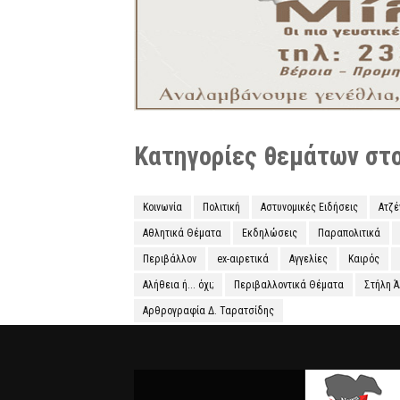
Κατηγορίες θεμάτων στο 
Κοινωνία
Πολιτική
Αστυνομικές Ειδήσεις
Ατζ
Αθλητικά Θέματα
Εκδηλώσεις
Παραπολιτικά
Περιβάλλον
ex-αιρετικά
Αγγελίες
Καιρός
Αλήθεια ή... όχι;
Περιβαλλοντικά Θέματα
Στήλη 
Αρθρογραφία Δ. Ταρατσίδης