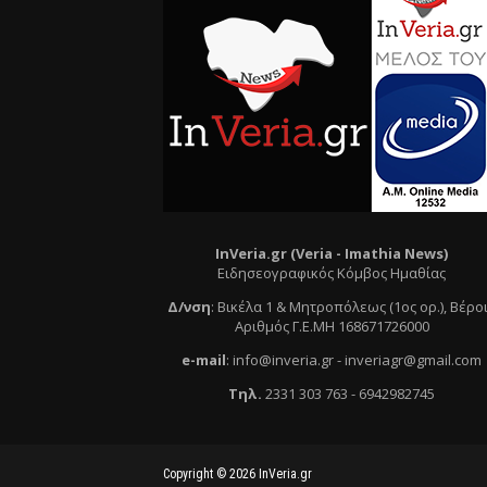
InVeria.gr (Veria -
Ι
mathia News)
Ειδησεογραφικός Κόμβος Ημαθίας
Δ/νση
:
Βικέλα 1 & Μητροπόλεως (1ος ορ.)
, Βέρο
Αριθμός Γ.Ε.ΜΗ 168671726000
e
-mail
:
info@inveria.gr
- i
nveriagr@gmail.com
Τηλ
.
2331 303 763
-
6942982745
Copyright ©
2026
InVeria.gr