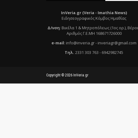
InVeria.gr (Veria -
Ι
mathia News)
Ειδησεογραφικός Κόμβος Ημαθίας
Δ/νση
:
Βικέλα 1 & Μητροπόλεως (1ος ορ.)
, Βέρο
Αριθμός Γ.Ε.ΜΗ 168671726000
e
-mail
:
info@inveria.gr
- i
nveriagr@gmail.com
Τηλ
.
2331 303 763
-
6942982745
Copyright ©
2026
InVeria.gr