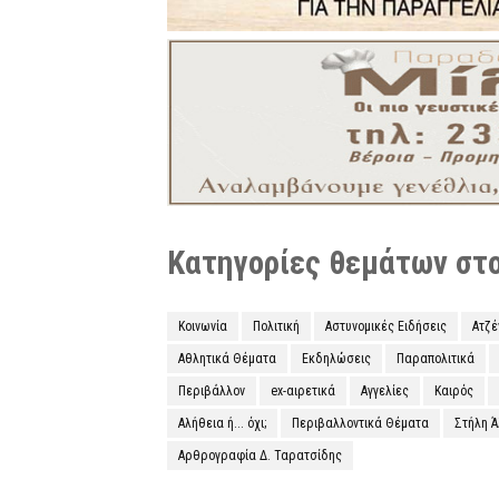
Κατηγορίες θεμάτων στο 
Κοινωνία
Πολιτική
Αστυνομικές Ειδήσεις
Ατζ
Αθλητικά Θέματα
Εκδηλώσεις
Παραπολιτικά
Περιβάλλον
ex-αιρετικά
Αγγελίες
Καιρός
Αλήθεια ή... όχι;
Περιβαλλοντικά Θέματα
Στήλη 
Αρθρογραφία Δ. Ταρατσίδης