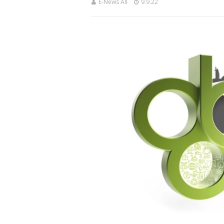
E-News All
9.9.22