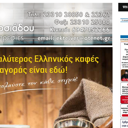
ΨΗ
26/