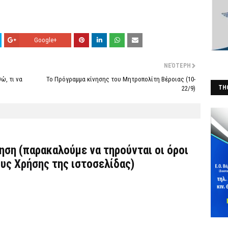
Google+
ΝΕΌΤΕΡΗ
ώ, τι να
Το Πρόγραμμα κίνησης του Μητροπολίτη Βέροιας (10-
THO
22/9)
(Φ
τηση (παρακαλούμε να τηρούνται οι όροι
υς Χρήσης
της ιστοσελίδας)