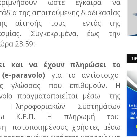
εριμνήσουν ώστε έγκαιρα να
άδια της απαιτούμενης διαδικασίας
της αίτησής τους εντός της
εσμίας. Συγκεκριμένα, έως την
 ώρα 23.59:
THO
ει και να έχουν πληρώσει το
(Φ
e-paravolo)
για το αντίστοιχο
ης γλώσσας που επιθυμούν. Η
avolo πραγματοποιείται μέσω της
ας Πληροφοριακών Συστημάτων
έσω Κ.Ε.Π. Η πληρωμή του
 μη πιστοποιημένους χρήστες μέσω