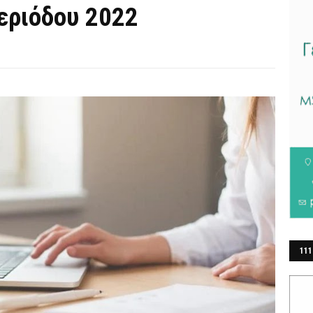
εριόδου 2022
111
ΕΡ