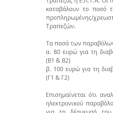
Τράπεζας ή Ε.Λ.Τ.Α. Οι
καταβάλουν το ποσό 
προπληρωμένης/χρεω
Τραπεζών.
Τα ποσά των παραβόλων 
α. 80 ευρώ για τη δια
(Β1 & Β2)
β. 100 ευρώ για τη δια
(Γ1 & Γ2)
Επισημαίνεται ότι αν
ηλεκτρονικού παραβόλο
για τη δέσμευσή του 