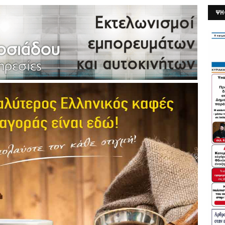
ΨΗ
26/