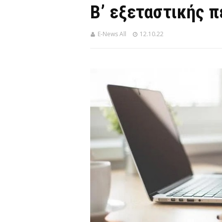
Β’ εξεταστικής π
E-News All
12.10.22