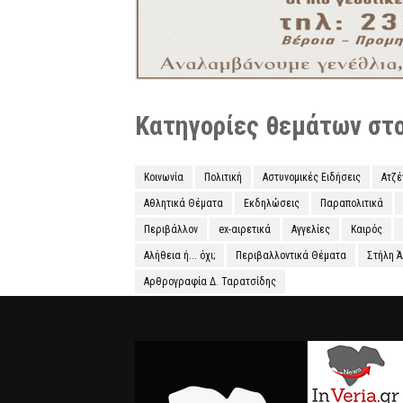
Κατηγορίες θεμάτων στο 
Κοινωνία
Πολιτική
Αστυνομικές Ειδήσεις
Ατζ
Αθλητικά Θέματα
Εκδηλώσεις
Παραπολιτικά
Περιβάλλον
ex-αιρετικά
Αγγελίες
Καιρός
Αλήθεια ή... όχι;
Περιβαλλοντικά Θέματα
Στήλη 
Αρθρογραφία Δ. Ταρατσίδης