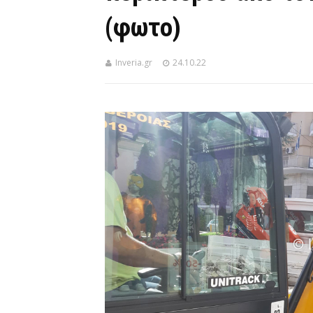
(φωτο)
Inveria.gr
24.10.22