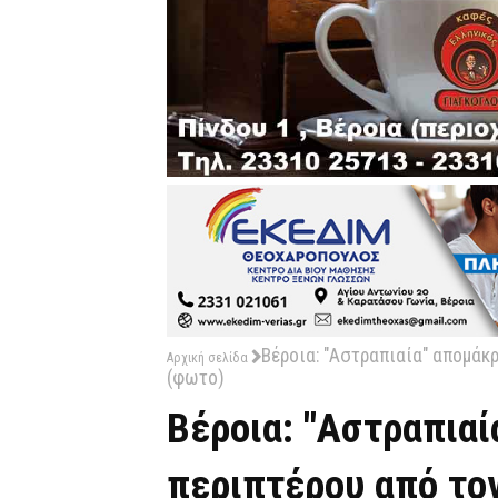
Βέροια: "Αστραπιαία" απομάκ
Αρχική σελίδα
(φωτο)
Βέροια: "Αστραπια
περιπτέρου από το