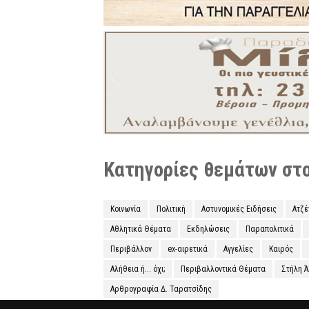
Κατηγορίες θεμάτων στο 
Κοινωνία
Πολιτική
Αστυνομικές Ειδήσεις
Ατζ
Αθλητικά Θέματα
Εκδηλώσεις
Παραπολιτικά
Περιβάλλον
ex-αιρετικά
Αγγελίες
Καιρός
Αλήθεια ή... όχι;
Περιβαλλοντικά Θέματα
Στήλη 
Αρθρογραφία Δ. Ταρατσίδης