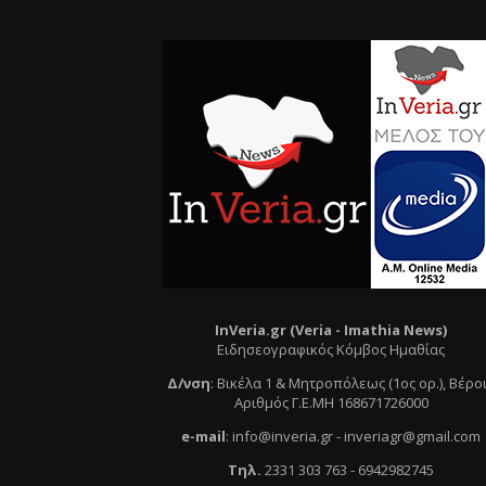
InVeria.gr (Veria -
Ι
mathia News)
Ειδησεογραφικός Κόμβος Ημαθίας
Δ/νση
:
Βικέλα 1 & Μητροπόλεως (1ος ορ.)
, Βέρο
Αριθμός Γ.Ε.ΜΗ 168671726000
e
-mail
:
info@inveria.gr
- i
nveriagr@gmail.com
Τηλ
.
2331 303 763
-
6942982745