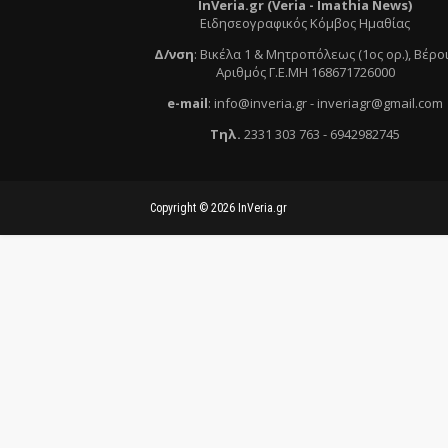
InVeria.gr (Veria -
Ι
mathia News)
Ειδησεογραφικός Κόμβος Ημαθίας
Δ/νση
:
Βικέλα 1 & Μητροπόλεως (1ος ορ.)
, Βέρο
Αριθμός Γ.Ε.ΜΗ 168671726000
e
-mail
:
info@inveria.gr
- i
nveriagr@gmail.com
Τηλ
.
2331 303 763
-
6942982745
Copyright ©
2026
InVeria.gr