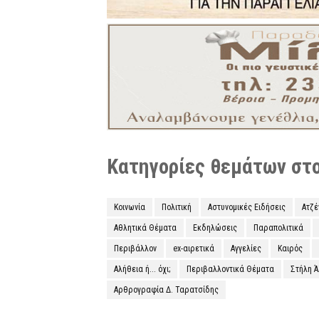
Κατηγορίες θεμάτων στο 
Κοινωνία
Πολιτική
Αστυνομικές Ειδήσεις
Ατζ
Αθλητικά Θέματα
Εκδηλώσεις
Παραπολιτικά
Περιβάλλον
ex-αιρετικά
Αγγελίες
Καιρός
Αλήθεια ή... όχι;
Περιβαλλοντικά Θέματα
Στήλη 
Αρθρογραφία Δ. Ταρατσίδης