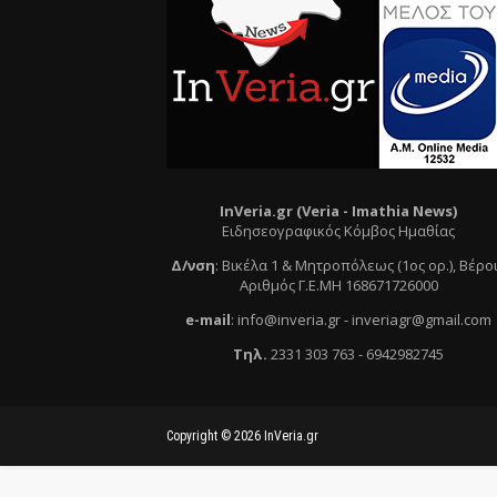
InVeria.gr (Veria -
Ι
mathia News)
Ειδησεογραφικός Κόμβος Ημαθίας
Δ/νση
:
Βικέλα 1 & Μητροπόλεως (1ος ορ.)
, Βέρο
Αριθμός Γ.Ε.ΜΗ 168671726000
e
-mail
:
info@inveria.gr
- i
nveriagr@gmail.com
Τηλ
.
2331 303 763
-
6942982745
Copyright ©
2026
InVeria.gr