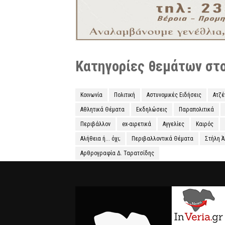
Κατηγορίες θεμάτων στο 
Κοινωνία
Πολιτική
Αστυνομικές Ειδήσεις
Ατζ
Αθλητικά Θέματα
Εκδηλώσεις
Παραπολιτικά
Περιβάλλον
ex-αιρετικά
Αγγελίες
Καιρός
Αλήθεια ή... όχι;
Περιβαλλοντικά Θέματα
Στήλη 
Αρθρογραφία Δ. Ταρατσίδης