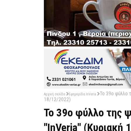
Το 39ο φύλλο τ
Αρχική σελίδα
Εφημερίδα InVeria
18/12/2022)
Το 39ο φύλλο της 
"InVeria" (Κυριακή 