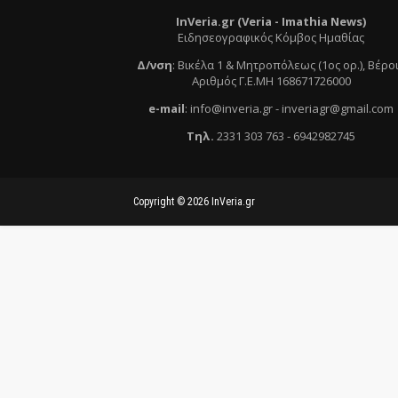
InVeria.gr (Veria -
Ι
mathia News)
Ειδησεογραφικός Κόμβος Ημαθίας
Δ/νση
:
Βικέλα 1 & Μητροπόλεως (1ος ορ.)
, Βέρο
Αριθμός Γ.Ε.ΜΗ 168671726000
e
-mail
:
info@inveria.gr
- i
nveriagr@gmail.com
Τηλ
.
2331 303 763
-
6942982745
Copyright ©
2026
InVeria.gr