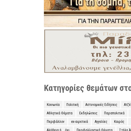
Κατηγορίες θεμάτων στο 
Κοινωνία
Πολιτική
Αστυνομικές Ειδήσεις
Ατζ
Αθλητικά Θέματα
Εκδηλώσεις
Παραπολιτικά
Περιβάλλον
ex-αιρετικά
Αγγελίες
Καιρός
Αλήθεια ή... όχι;
Περιβαλλοντικά Θέματα
Στήλη 