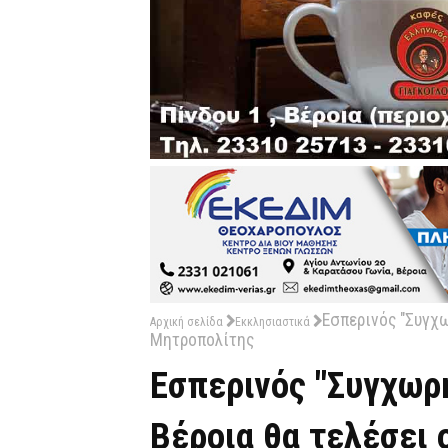
Εσπερινός "Συγχω
Αρχική σελίδα
Εκκλησιαστικά
Μητροπολίτης
Εσπερινός "Συγχωρ
Βέροια θα τελέσει