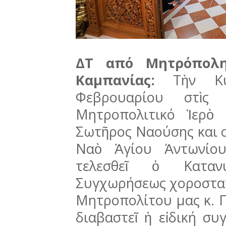
ΔΤ από Μητρόπολη
Καμπανίας:
Τὴν Κ
Φεβρουαρίου στὶ
Μητροπολιτικό Ἱερὸ
Σωτῆρος Ναούσης και σ
Ναὸ Ἁγίου Ἀντωνίου
τελεσθεῖ ὁ Καταν
Συγχωρήσεως χοροστα
Μητροπολίτου μας κ. Π
διαβαστεῖ ἡ εἰδική συ