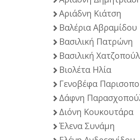
Αριάδνη Κιάτση
Βαλέρια Αβραμίδου
Βασιλική Πατρώνη
Βασιλική Χατζοπού
Βιολέτα Ηλία
Γενοβέφα Παρισοπ
Δάφνη Παρασχοπού
Διόνη Κουκουτάρα
Έλενα Συνάμη
Ελένη Ανδρεανίδου