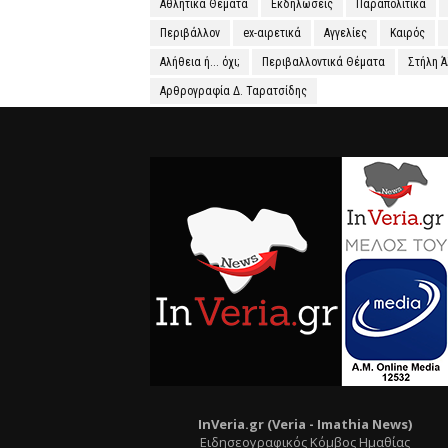
Αθλητικά Θέματα
Εκδηλώσεις
Παραπολιτικά
Περιβάλλον
ex-αιρετικά
Αγγελίες
Καιρός
Αλήθεια ή... όχι;
Περιβαλλοντικά Θέματα
Στήλη 
Αρθρογραφία Δ. Ταρατσίδης
InVeria.gr (Veria -
Ι
mathia News)
Ειδησεογραφικός Κόμβος Ημαθίας