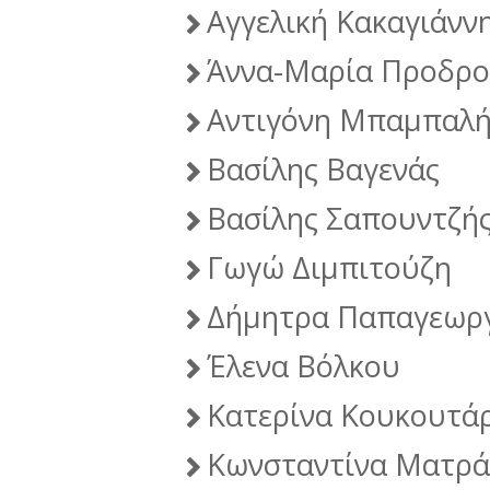
Αγγελική Κακαγιάνν
Άννα-Μαρία Προδρο
Αντιγόνη Μπαμπαλ
Βασίλης Βαγενάς
Βασίλης Σαπουντζή
Γωγώ Διμπιτούζη
Δήμητρα Παπαγεωρ
Έλενα Βόλκου
Κατερίνα Κουκουτά
Κωνσταντίνα Ματρά