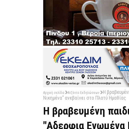
Η βραβευμέν
Αρχική σελίδα
Ατζέντα Εκδηλώσεων
Νικημένα" ανεβαίνει στο Πλατύ Ημαθίας
Η βραβευμένη παιδ
"Αδερφια Ενωμένα 