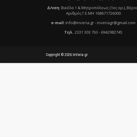
Δ/νση
:
Βικέλα 1 & Μητροπόλεως (1ος ορ.)
, Βέρο
Αριθμός Γ.Ε.ΜΗ 168671726000
e
-mail
:
info@inveria.gr
- i
nveriagr@gmail.com
Τηλ
.
2331 303 763
-
6942982745
Copyright ©
2026
InVeria.gr