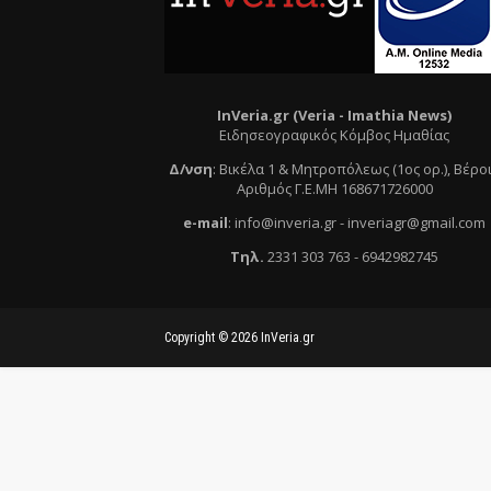
InVeria.gr (Veria -
Ι
mathia News)
Ειδησεογραφικός Κόμβος Ημαθίας
Δ/νση
:
Βικέλα 1 & Μητροπόλεως (1ος ορ.)
, Βέρο
Αριθμός Γ.Ε.ΜΗ 168671726000
e
-mail
:
info@inveria.gr
- i
nveriagr@gmail.com
Τηλ
.
2331 303 763
-
6942982745
Copyright ©
2026
InVeria.gr