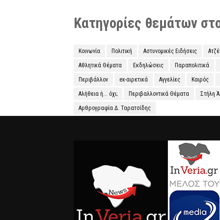
Κατηγορίες θεμάτων στο 
Κοινωνία
Πολιτική
Αστυνομικές Ειδήσεις
Ατζ
Αθλητικά Θέματα
Εκδηλώσεις
Παραπολιτικά
Περιβάλλον
ex-αιρετικά
Αγγελίες
Καιρός
Αλήθεια ή... όχι;
Περιβαλλοντικά Θέματα
Στήλη 
Αρθρογραφία Δ. Ταρατσίδης