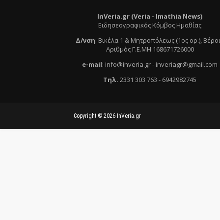
InVeria.gr (Veria -
Ι
mathia News)
Ειδησεογραφικός Κόμβος Ημαθίας
Δ/νση
:
Βικέλα 1 & Μητροπόλεως (1ος ορ.)
, Βέρο
Αριθμός Γ.Ε.ΜΗ 168671726000
e
-mail
:
info@inveria.gr
- i
nveriagr@gmail.com
Τηλ
.
2331 303 763
-
6942982745
Copyright ©
2026
InVeria.gr