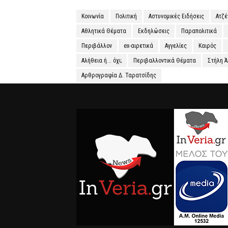
Κοινωνία
Πολιτική
Αστυνομικές Ειδήσεις
Ατζ
Αθλητικά Θέματα
Εκδηλώσεις
Παραπολιτικά
Περιβάλλον
ex-αιρετικά
Αγγελίες
Καιρός
Αλήθεια ή... όχι;
Περιβαλλοντικά Θέματα
Στήλη 
Αρθρογραφία Δ. Ταρατσίδης