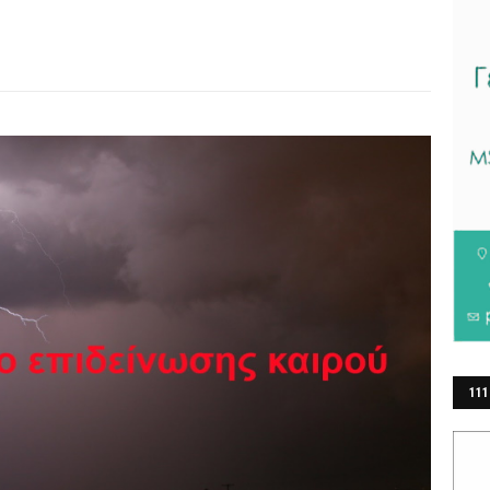
111
ΕΡ