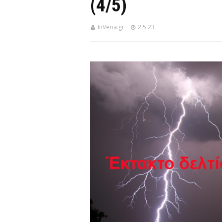
(4/5)
InVeria.gr
2.5.23