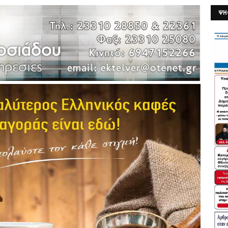
ΨΗ
26/