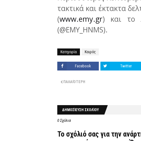
τακτικά και έκτακτα δελ
(
www.emy.gr
) και το 
(@EMY_HNMS).
Κατηγορία
Καιρός
Facebook
Twitter
ΠΑΛΑΙΌΤΕΡΗ
ΔΗΜΟΣΊΕΥΣΗ ΣΧΟΛΊΟΥ
0 Σχόλια
Το σχόλιό σας για την ανάρ