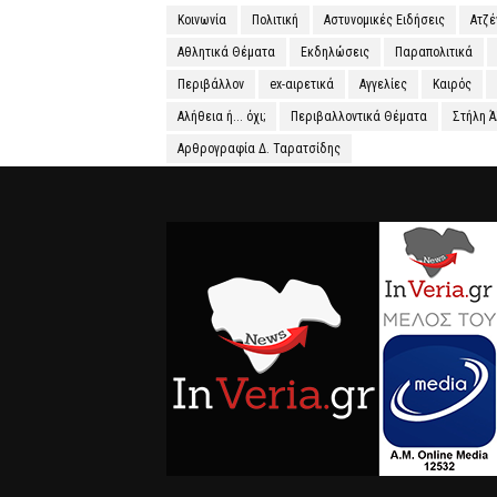
Κοινωνία
Πολιτική
Αστυνομικές Ειδήσεις
Ατζ
Αθλητικά Θέματα
Εκδηλώσεις
Παραπολιτικά
Περιβάλλον
ex-αιρετικά
Αγγελίες
Καιρός
Αλήθεια ή... όχι;
Περιβαλλοντικά Θέματα
Στήλη 
Αρθρογραφία Δ. Ταρατσίδης