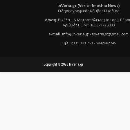
InVeria.gr (Veria -
Ι
mathia News)
Ειδησεογραφικός Κόμβος Ημαθίας
Δ/νση
:
Βικέλα 1 & Μητροπόλεως (1ος ορ.)
, Βέρο
Αριθμός Γ.Ε.ΜΗ 168671726000
e
-mail
:
info@inveria.gr
- i
nveriagr@gmail.com
Τηλ
.
2331 303 763
-
6942982745
Copyright ©
2026
InVeria.gr