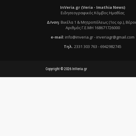
InVeria.gr (Veria -
Ι
mathia News)
Ειδησεογραφικός Κόμβος Ημαθίας
Δ/νση
:
Βικέλα 1 & Μητροπόλεως (1ος ορ.)
, Βέρο
Αριθμός Γ.Ε.ΜΗ 168671726000
e
-mail
:
info@inveria.gr
- i
nveriagr@gmail.com
Τηλ
.
2331 303 763
-
6942982745
Copyright ©
2026
InVeria.gr