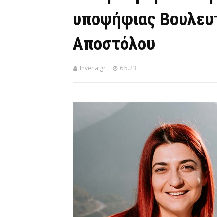
υποψήφιας Βουλευ
Αποστόλου
Inveria.gr
6.5.23