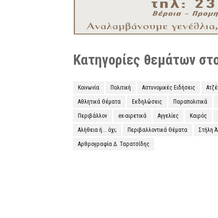
Κατηγορίες θεμάτων στο 
Κοινωνία
Πολιτική
Αστυνομικές Ειδήσεις
Ατζ
Αθλητικά Θέματα
Εκδηλώσεις
Παραπολιτικά
Περιβάλλον
ex-αιρετικά
Αγγελίες
Καιρός
Αλήθεια ή... όχι;
Περιβαλλοντικά Θέματα
Στήλη 
Αρθρογραφία Δ. Ταρατσίδης