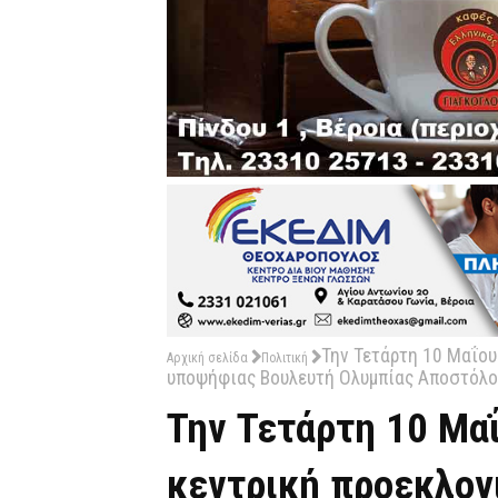
Την Τετάρτη 10 Μαΐου
Αρχική σελίδα
Πολιτική
υποψήφιας Βουλευτή Ολυμπίας Αποστόλο
Την Τετάρτη 10 Μαΐ
κεντρική προεκλογι