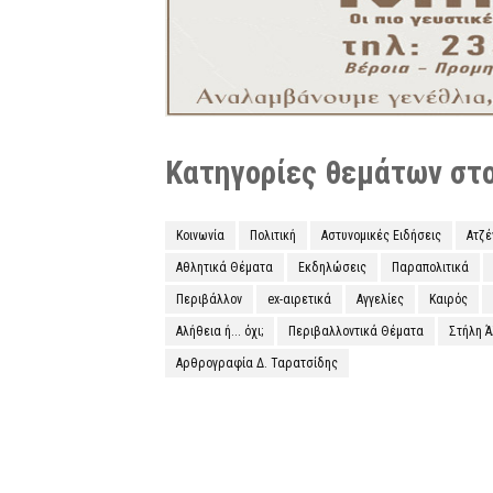
Κατηγορίες θεμάτων στο 
Κοινωνία
Πολιτική
Αστυνομικές Ειδήσεις
Ατζ
Αθλητικά Θέματα
Εκδηλώσεις
Παραπολιτικά
Περιβάλλον
ex-αιρετικά
Αγγελίες
Καιρός
Αλήθεια ή... όχι;
Περιβαλλοντικά Θέματα
Στήλη 
Αρθρογραφία Δ. Ταρατσίδης