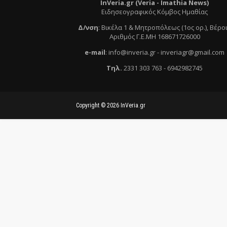
InVeria.gr (Veria -
Ι
mathia News)
Ειδησεογραφικός Κόμβος Ημαθίας
Δ/νση
:
Βικέλα 1 & Μητροπόλεως (1ος ορ.)
, Βέρο
Αριθμός Γ.Ε.ΜΗ 168671726000
e
-mail
:
info@inveria.gr
- i
nveriagr@gmail.com
Τηλ
.
2331 303 763
-
6942982745
Copyright ©
2026
InVeria.gr