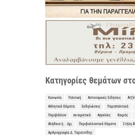
Κατηγορίες θεμάτων στο 
Κοινωνία
Πολιτική
Αστυνομικές Ειδήσεις
Ατζ
Αθλητικά Θέματα
Εκδηλώσεις
Παραπολιτικά
Περιβάλλον
ex-αιρετικά
Αγγελίες
Καιρός
Αλήθεια ή... όχι;
Περιβαλλοντικά Θέματα
Στήλη 
Αρθρογραφία Δ. Ταρατσίδης