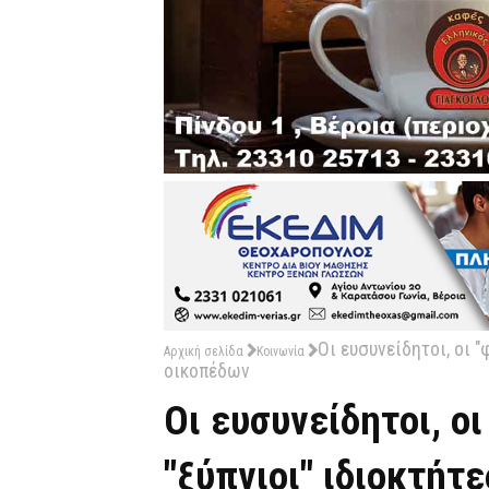
Οι ευσυνείδητοι, οι "
Αρχική σελίδα
Κοινωνία
οικοπέδων
Οι ευσυνείδητοι, οι
"ξύπνιοι" ιδιοκτήτ