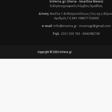
InVeria.gr (Veria -
Ι
mathia News)
Ειδησεογραφικός Κόμβος Ημαθίας
Δ/νση
:
Βικέλα 1 & Μητροπόλεως (1ος ορ.)
, Βέρο
Αριθμός Γ.Ε.ΜΗ 168671726000
e
-mail
:
info@inveria.gr
- i
nveriagr@gmail.com
Τηλ
.
2331 303 763
-
6942982745
Copyright ©
2026
InVeria.gr