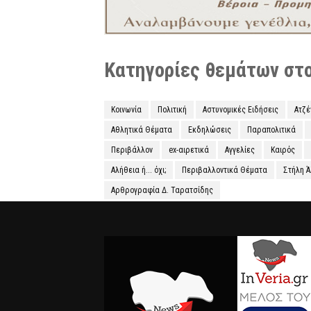
Κατηγορίες θεμάτων στο 
Κοινωνία
Πολιτική
Αστυνομικές Ειδήσεις
Ατζ
Αθλητικά Θέματα
Εκδηλώσεις
Παραπολιτικά
Περιβάλλον
ex-αιρετικά
Αγγελίες
Καιρός
Αλήθεια ή... όχι;
Περιβαλλοντικά Θέματα
Στήλη 
Αρθρογραφία Δ. Ταρατσίδης