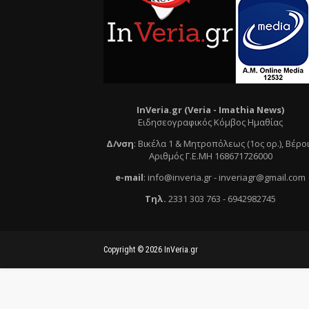
InVeria.gr (Veria -
Ι
mathia News)
Ειδησεογραφικός Κόμβος Ημαθίας
Δ/νση
:
Βικέλα 1 & Μητροπόλεως (1ος ορ.)
, Βέρο
Αριθμός Γ.Ε.ΜΗ 168671726000
e
-mail
:
info@inveria.gr
- i
nveriagr@gmail.com
Τηλ
.
2331 303 763
-
6942982745
Copyright ©
2026
InVeria.gr