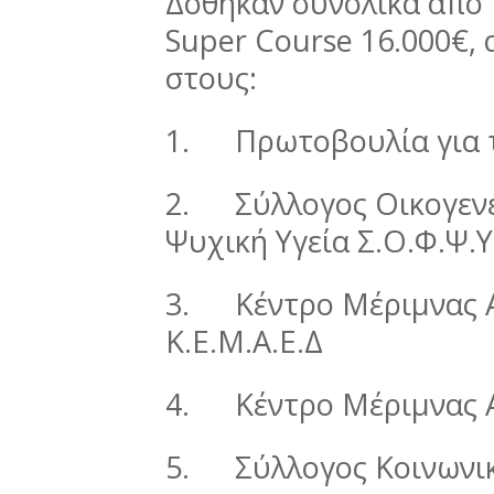
Δόθηκαν συνολικά από τ
Super Course 16.000€, 
στους:
1.
Πρωτοβουλία για τ
2.
Σύλλογος Οικογενε
Ψυχική Υγεία Σ.Ο.Φ.Ψ.Υ
3.
Κέντρο Μέριµνας 
Κ.Ε.Μ.Α.Ε.Δ
4.
Κέντρο Μέριµνας 
5.
Σύλλογος Κοινων