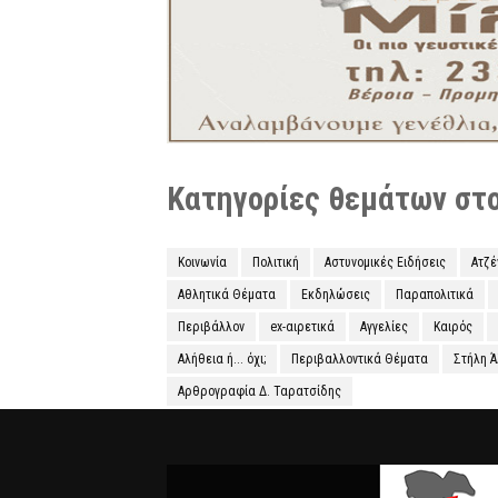
Κατηγορίες θεμάτων στο 
Κοινωνία
Πολιτική
Αστυνομικές Ειδήσεις
Ατζ
Αθλητικά Θέματα
Εκδηλώσεις
Παραπολιτικά
Περιβάλλον
ex-αιρετικά
Αγγελίες
Καιρός
Αλήθεια ή... όχι;
Περιβαλλοντικά Θέματα
Στήλη 
Αρθρογραφία Δ. Ταρατσίδης