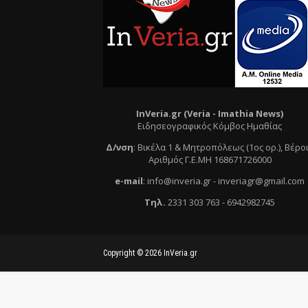
InVeria.gr (Veria -
Ι
mathia News)
Ειδησεογραφικός Κόμβος Ημαθίας
Δ/νση
:
Βικέλα 1 & Μητροπόλεως (1ος ορ.)
, Βέρο
Αριθμός Γ.Ε.ΜΗ 168671726000
e
-mail
:
info@inveria.gr
- i
nveriagr@gmail.com
Τηλ
.
2331 303 763
-
6942982745
Copyright ©
2026
InVeria.gr