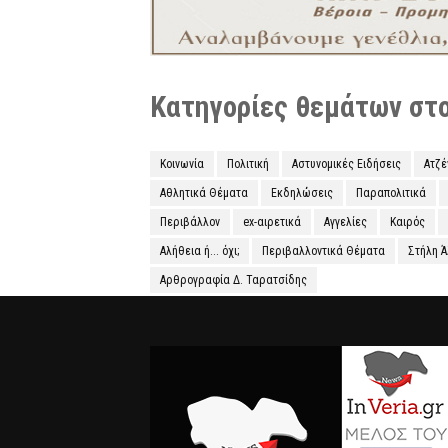
Κατηγορίες θεμάτων στο 
Κοινωνία
Πολιτική
Αστυνομικές Ειδήσεις
Ατζ
Αθλητικά Θέματα
Εκδηλώσεις
Παραπολιτικά
Περιβάλλον
ex-αιρετικά
Αγγελίες
Καιρός
Αλήθεια ή... όχι;
Περιβαλλοντικά Θέματα
Στήλη 
Αρθρογραφία Δ. Ταρατσίδης