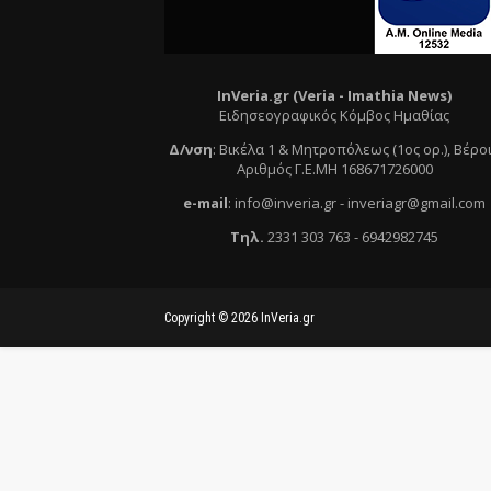
InVeria.gr (Veria -
Ι
mathia News)
Ειδησεογραφικός Κόμβος Ημαθίας
Δ/νση
:
Βικέλα 1 & Μητροπόλεως (1ος ορ.)
, Βέρο
Αριθμός Γ.Ε.ΜΗ 168671726000
e
-mail
:
info@inveria.gr
- i
nveriagr@gmail.com
Τηλ
.
2331 303 763
-
6942982745
Copyright ©
2026
InVeria.gr