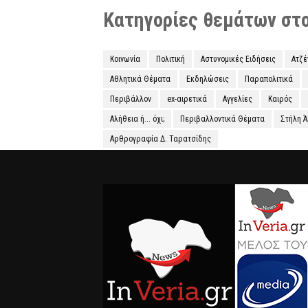
Κατηγορίες θεμάτων στο 
Κοινωνία
Πολιτική
Αστυνομικές Ειδήσεις
Ατζ
Αθλητικά Θέματα
Εκδηλώσεις
Παραπολιτικά
Περιβάλλον
ex-αιρετικά
Αγγελίες
Καιρός
Αλήθεια ή... όχι;
Περιβαλλοντικά Θέματα
Στήλη 
Αρθρογραφία Δ. Ταρατσίδης