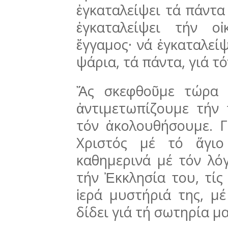
ἐγκαταλείψει τά πάντα
ἐγκαταλείψει τήν οἰ
ἔγγαμος· νά ἐγκαταλείψ
ψάρια, τά πάντα, γιά τό
Ἄς σκεφθοῦμε τώρα 
ἀντιμετωπίζουμε τήν
τόν ἀκολουθήσουμε. Γ
Χριστός μέ τό ἅγιο
καθημερινά μέ τόν λόγ
τήν Ἐκκλησία του, τίς 
ἱερά μυστήριά της, μέ 
δίδει γιά τή σω­τηρία μα