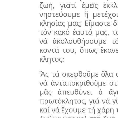
ζωή, γιατί ἐμεῖς ἐκκλ
νηστεύουμε ἤ μετέχο
κλησίας μας; Εἴμα­στε δ
τόν κακό ἑαυ­τό μας, 
νά ἀκο­λουθήσουμε τ
κοντά του, ὅπως ἔκαν
κλητος;
Ἄς τά σκεφθοῦμε ὅλα 
νά ἀνταποκρι­θοῦ­με 
μᾶς ἀπευθύνει ὁ ἅγ
πρωτόκλητος, γιά νά γί
καί νά ἔχουμε τή χάρη 