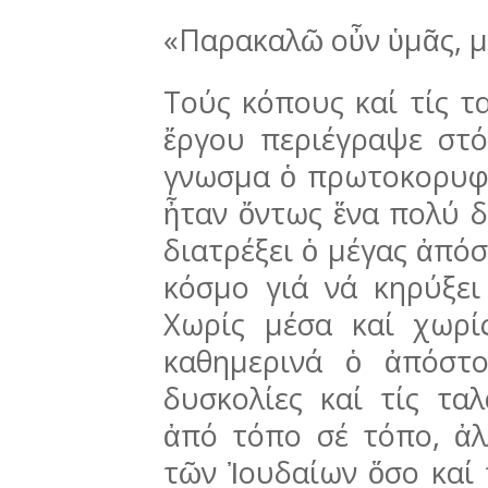
«Παρακαλῶ οὖν ὑμᾶς, μ
Τούς κόπους καί τίς τ
ἔργου περιέγρα­ψε στ
γνωσμα ὁ πρωτοκορυφαῖ
ἦταν ὄντως ἕνα πολύ δ
διατρέξει ὁ μέγας ἀπόσ
κόσμο γιά νά κηρύξει
Χωρίς μέσα καί χωρί
καθημε­ρινά ὁ ἀπόστ
δυσκολίες καί τίς ταλ
ἀπό τόπο σέ τόπο, ἀλ
τῶν Ἰουδαίων ὅσο καί 