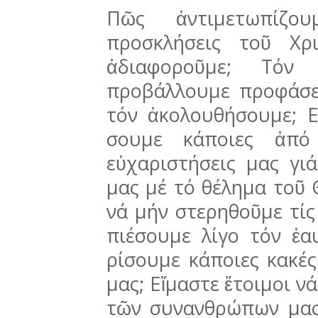
Πῶς ἀντιμετωπίζου
προσκλήσεις τοῦ Χρι
ἀδιαφο­ροῦμε; Τό
προβάλλουμε προφάσεις 
τόν ἀκολουθή­σου­με; 
σουμε κάποιες ἀπό
εὐχαριστήσεις μας γι
μας μέ τό θέλημα τοῦ Θ
νά μήν στερηθοῦμε τίς 
πιέ­σουμε λίγο τόν ἑα
ρίσουμε κάποιες κακές
μας; Εἴμα­στε ἕτοιμοι 
τῶν συνανθρώπων μας