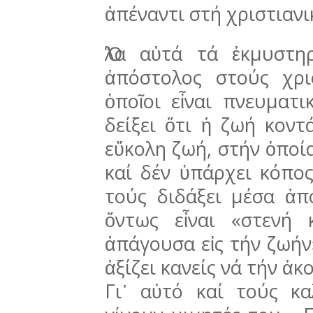
ἀπέναντι στή χριστιανι
Ὅλα αὐτά τά ἐκμυστη
ἀπόστολος στούς χρι
ὁποῖοι εἶναι πνευματι
δείξει ὅτι ἡ ζωή κοντ
εὔκολη ζωή, στήν ὁποία
καί δέν ὑπάρχει κόπος
τούς διδάξει μέσα ἀπ
ὄντως εἶναι «στενή 
ἀπάγουσα εἰς τήν ζωήν»
ἀξίζει κανείς νά τήν ἀκ
Γι᾽ αὐτό καί τούς κα