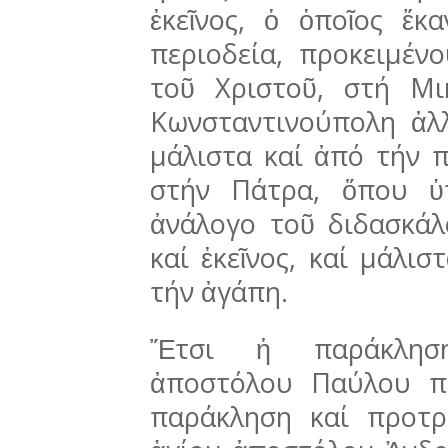
ἐκεῖνος, ὁ ὁποῖος ἔκ
περιοδεία, προ­κειμένο
τοῦ Χριστοῦ, στή Μι
Κωνστα­ντι­νούπολη ἀ
μάλιστα καί ἀπό τήν π
στήν Πά­τρα, ὅπου ὑπ
ἀνάλογο τοῦ διδα­σκά
καί ἐκεῖνος, καί μάλι
τήν ἀγάπη.
Ἔτσι ἡ παράκληση
ἀποστόλου Παύλου π
παρά­κλη­ση καί προτ