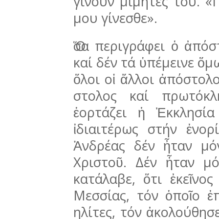
γίνουν μιμητές του. «
μου γίνε­σθε».
σα περιγράφει ὁ ἀπόσ
καί δέν τά ὑπέμεινε ὅμω
ὅλοι οἱ ἄλλοι ἀπό­στο­λ
στολος καί πρωτόκλ
ἑορτάζει ἡ Ἐκκλησί
ἰδιαιτέ­ρως στήν ἐνο­
Ἀνδρέ­ας δέν ἦταν μ
Χριστοῦ. Δέν ἦταν μό
κατάλαβε, ὅτι ἐκεῖνο
Μεσσίας, τόν ὁποῖο ἐπ
ηλίτες, τόν ἀκολούθησε