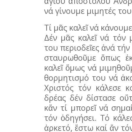
ἁγίου ἀποστόλου Ἀν­δρέ
νά γίνουμε μιμητές του
Τί μᾶς καλεῖ νά κάνουμ
Δέν μᾶς κα­λεῖ νά τόν μ
του περιοδεῖες ἀνά τήν 
σταυρωθοῦμε ὅπως ἐκ
καλεῖ ὅμως νά μι­μηθοῦ
θορμητισμό του νά ἀκολ
Χριστός τόν κάλεσε κο
δρέας δέν δίστασε οὔτ
κἄν τί μπορεῖ νά σημα
τόν ὁδηγήσει. Τό κάλε
ἀρ­κετό, ἔστω καί ἄν τ