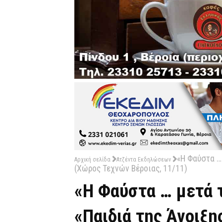
«Η Φαύστα …
Αρχική σελίδα
Ατζέντα Εκδηλώσεων
(Χώρος Τεχνών Βέροιας, 11/11)
«Η Φαύστα … μετά 
«Παιδιά της Άνοιξ