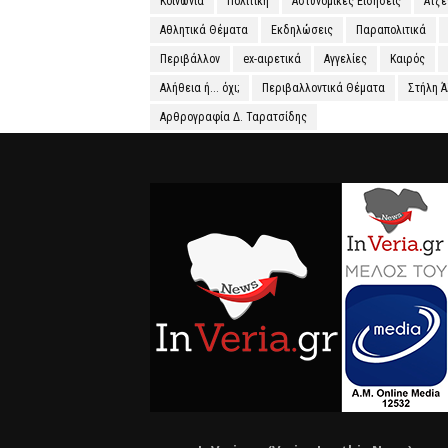
Κοινωνία
Πολιτική
Αστυνομικές Ειδήσεις
Ατζ
Αθλητικά Θέματα
Εκδηλώσεις
Παραπολιτικά
Περιβάλλον
ex-αιρετικά
Αγγελίες
Καιρός
Αλήθεια ή... όχι;
Περιβαλλοντικά Θέματα
Στήλη 
Αρθρογραφία Δ. Ταρατσίδης