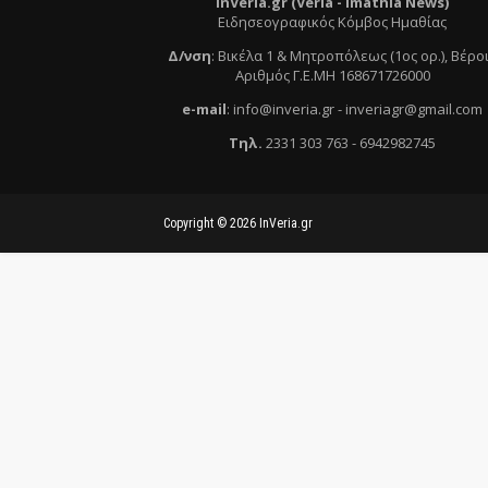
InVeria.gr (Veria -
Ι
mathia News)
Ειδησεογραφικός Κόμβος Ημαθίας
Δ/νση
:
Βικέλα 1 & Μητροπόλεως (1ος ορ.)
, Βέρο
Αριθμός Γ.Ε.ΜΗ 168671726000
e
-mail
:
info@inveria.gr
- i
nveriagr@gmail.com
Τηλ
.
2331 303 763
-
6942982745
Copyright ©
2026
InVeria.gr