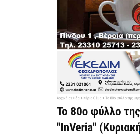
Αρχική σελίδα
Κύριο Θέμα
Το 80o φύλλο της ψηφ
Το 80o φύλλο τη
"InVeria" (Κυριακ