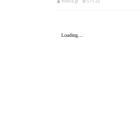
InVeria.gr
5.11.23