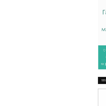
111
ΕΡ