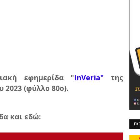
ιακή εφημερίδα "
InVeria"
της
 2023 (φύλλο 80ο)
.
δα και εδώ:
ΕΚΠ