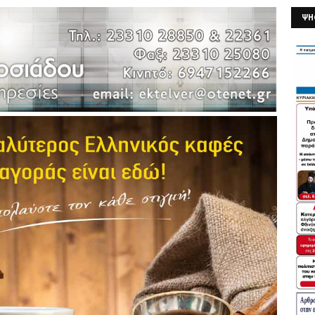
ΨΗ
26/