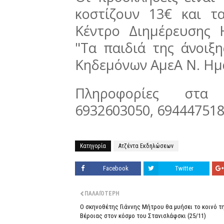
κοστίζουν 13€ και τ
Κέντρο Διημέρευσης 
"Τα παιδιά της άνοιξ
Κηδεμόνων ΑμεΑ Ν. Ημ
Πληροφορίες στα 
6932603050, 69444751
Κατηγορία
Ατζέντα Εκδηλώσεων
Facebook
Twitter
ΠΑΛΑΙΌΤΕΡΗ
Ο σκηνοθέτης Γιάννης Μήτρου θα μυήσει το κοινό τ
Βέροιας στον κόσμο του Στανισλάφσκι (25/11)