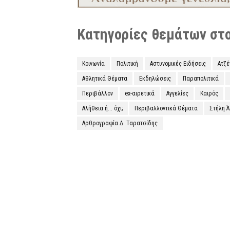
Κατηγορίες θεμάτων στο 
Κοινωνία
Πολιτική
Αστυνομικές Ειδήσεις
Ατζ
Αθλητικά Θέματα
Εκδηλώσεις
Παραπολιτικά
Περιβάλλον
ex-αιρετικά
Αγγελίες
Καιρός
Αλήθεια ή... όχι;
Περιβαλλοντικά Θέματα
Στήλη 
Αρθρογραφία Δ. Ταρατσίδης