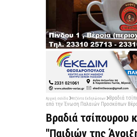
Βραδιά τσίπ
Αρχική σελίδα
Ατζέντα Εκδηλώσεων
από την Ένωση Παλαιών Προσκόπων Βέρ
Βραδιά τσίπουρου κ
"Παιδιών της Άνοιξ