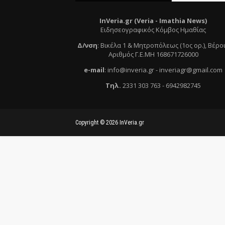
InVeria.gr (Veria -
Ι
mathia News)
Ειδησεογραφικός Κόμβος Ημαθίας
Δ/νση
:
Βικέλα 1 & Μητροπόλεως (1ος ορ.)
, Βέρο
Αριθμός Γ.Ε.ΜΗ 168671726000
e
-mail
:
info@inveria.gr
- i
nveriagr@gmail.com
Τηλ
.
2331 303 763
-
6942982745
Copyright ©
2026
InVeria.gr