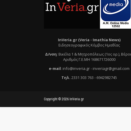
InVeria.gr (Veria -
Ι
mathia News)
Ειδησεογραφικός Κόμβος Ημαθίας
Δ/νση
:
Βικέλα 1 & Μητροπόλεως (1ος ορ.)
, Βέρο
Αριθμός Γ.Ε.ΜΗ 168671726000
e
-mail
:
info@inveria.gr
- i
nveriagr@gmail.com
Τηλ
.
2331 303 763
-
6942982745
Copyright ©
2026
InVeria.gr