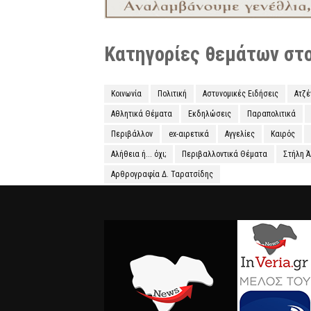
Κατηγορίες θεμάτων στο 
Κοινωνία
Πολιτική
Αστυνομικές Ειδήσεις
Ατζ
Αθλητικά Θέματα
Εκδηλώσεις
Παραπολιτικά
Περιβάλλον
ex-αιρετικά
Αγγελίες
Καιρός
Αλήθεια ή... όχι;
Περιβαλλοντικά Θέματα
Στήλη 
Αρθρογραφία Δ. Ταρατσίδης